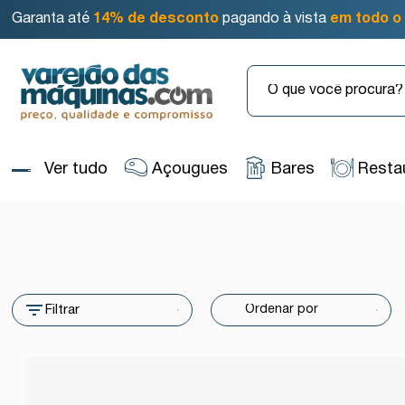
Garanta até
14% de desconto
pagando à vista
em todo o 
Ver tudo
Açougues
Bares
Resta
Filtrar