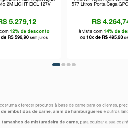
ongelados Polar Dupla Ação
Freezer Tripla Ação Vertic
eto 2M LIGHT EICL 127V
577 Litros Porta Cega GP
220v
R$ 5.279,12
R$ 4.264,7
a com
12% de desconto
à vista com
14% de de
 de R$ 599,90
ou
10x de R$ 495,90
sem juros
se
costuma oferecer produtos à base de carne para os clientes, pre
s de embutidos de carne, além de hambúrgueres
e outros lan
e tamanhos de misturadeira de carne
, para equipar a sua cozin