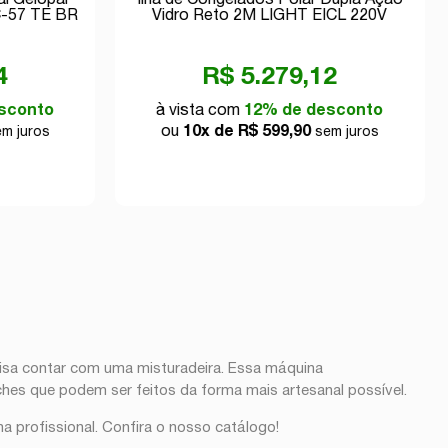
al Gelopar
Ilha de Congelados Polar Dupla Ação
C-57 TE BR
Vidro Reto 2M LIGHT EICL 220V
4
R$ 5.279,12
sconto
à vista com
12% de desconto
ou
10x de R$ 599,90
m juros
sem juros
cisa contar com uma misturadeira. Essa máquina
ches que podem ser feitos da forma mais artesanal possível.
ha profissional. Confira o nosso catálogo!