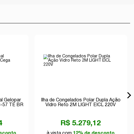
al Gelopar
Ilha de Congelados Polar Dupla Ação
C-57 TE BR
Vidro Reto 2M LIGHT EICL 220V
4
R$ 5.279,12
sconto
à vista com
12% de desconto