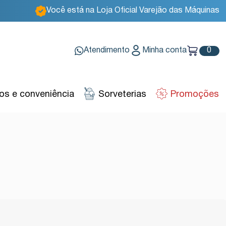
Você está na Loja Oficial Varejão das Máquinas
Atendimento
Minha conta
0
s e conveniência
Sorveterias
Promoções