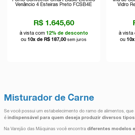
Forno Convector Smart Basic Elétrico
Ilha de C
Venâncio 4 Esteiras Preto FCSB4E
Vidro R
220v
R$ 1.645,60
à vista com
12% de desconto
à vist
ou
10x de R$ 187,00
ou
10x
sem juros
Misturador de Carne
Se você possui um estabelecimento do ramo de alimentos, que 
é
indispensável para quem deseja produzir diversos tipo
Na Varejão das Máquinas você encontra
diferentes modelos 