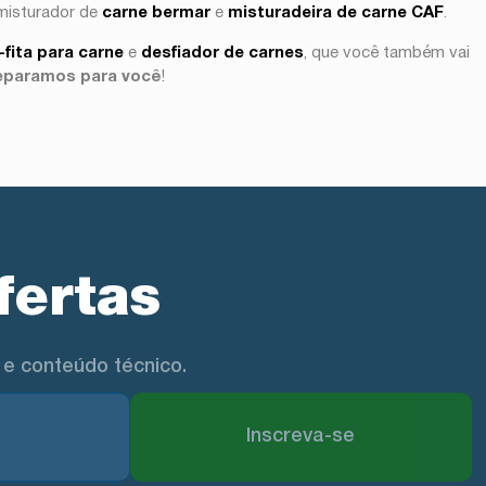
 misturador de
carne bermar
e
misturadeira de carne CAF
.
-fita para carne
e
desfiador de carnes
, que você também vai
reparamos para você
!
fertas
e conteúdo técnico.
Inscreva-se