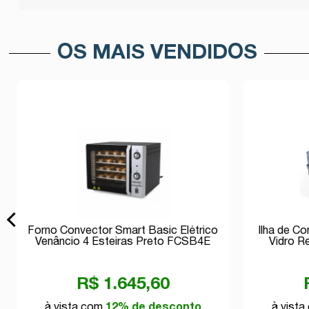
OS MAIS VENDIDOS
Forno Convector Smart Basic Elétrico
Ilha de C
Venâncio 4 Esteiras Preto FCSB4E
Vidro R
220v
R$ 1.645,60
à vista com
12% de desconto
à vist