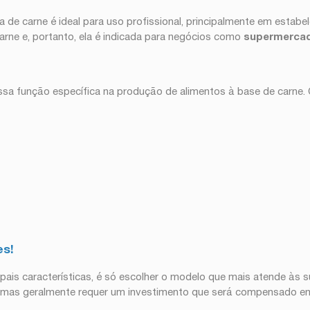
ira de carne é ideal para uso profissional, principalmente em est
arne e, portanto, ela é indicada para negócios como
supermerca
essa função específica na produção de alimentos à base de carne.
es!
ipais características, é só escolher o modelo que mais atende às
e, mas geralmente requer um investimento que será compensado em