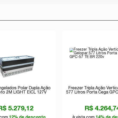
ongelados Polar Dupla Ação
Freezer Tripla Ação Vertic
eto 2M LIGHT EICL 127V
577 Litros Porta Cega GP
220v
R$ 5.279,12
R$ 4.264,7
a com
12% de desconto
à vista com
14% de de