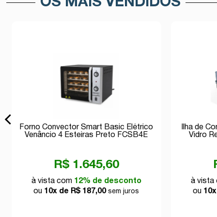
OS MAIS VENDIDOS
Forno Convector Smart Basic Elétrico
Ilha de C
Venâncio 4 Esteiras Preto FCSB4E
Vidro R
220v
R$ 1.645,60
à vista com
12% de desconto
à vist
ou
10x de R$ 187,00
ou
10x
sem juros