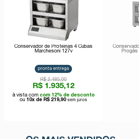
Conservador de Proteínas 4 Cubas
Conservado
Marchesoni 127v
Progás
pronta entrega
R$ 2.485,00
R$ 1.935,12
com 12% de desconto
10x de
R$ 219,90
Comprar