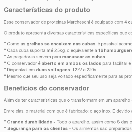
Características do produto
Esse conservador de proteínas Marchesoni é equipado com
4 c
O produto apresenta diversas características específicas que co
"
Como as
grelhas se encaixam nas cubas
, é possível acom
"
Cada cuba suporta até 2,5kg, o equivalente a
16 hambúrguer
"
As pegadoras servem para
manusear as cubas
.
"
O conservador é
aberto em ambos os lados
para facilitar e
"
Disponível em
duas voltagens
: 127V e 220V.
"
Mesmo que seu uso seja voltado especificamente para as prote
Benefícios do conservador
Além de ter características que o transformam em um aparelho
Entre elas, o material com que é fabricado: o aço inox. É devid
" Grande durabilidade -
Todo o aparelho, assim como S das cub
" Segurança para os clientes -
Os alimentos são preparados d