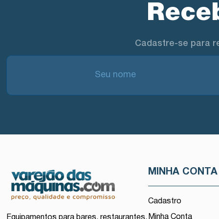
Receb
Cadastre-se para r
MINHA CONTA
Cadastro
Minha Conta
Equipamentos para bares, restaurantes,