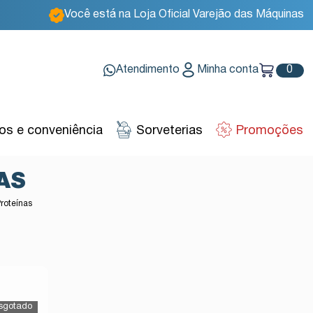
Você está na Loja Oficial Varejão das Máquinas
Atendimento
Minha conta
0
s e conveniência
Sorveterias
Promoções
AS
roteínas