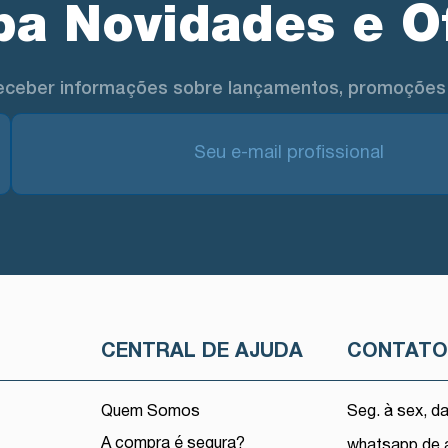
a Novidades e O
eceber informações sobre lançamentos, promoções 
CENTRAL DE AJUDA
CONTAT
Quem Somos
Seg. à sex, d
A compra é segura?
whatsapp de 