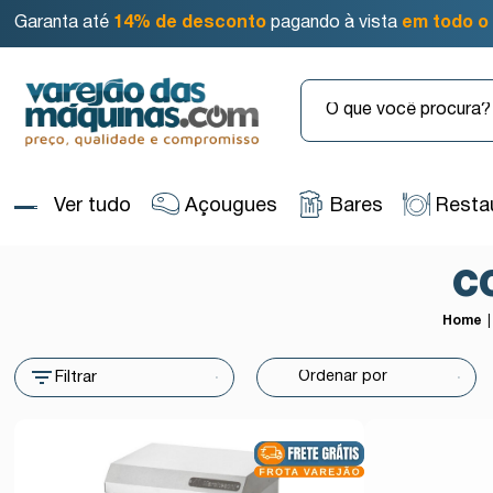
Garanta até
14% de desconto
pagando à vista
em todo o 
Ver tudo
Açougues
Bares
Resta
C
Home
Filtrar