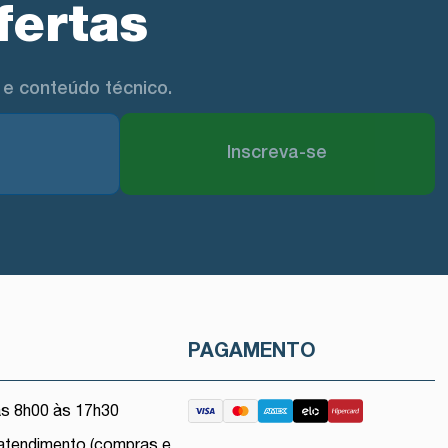
fertas
e conteúdo técnico.
Inscreva-se
O
PAGAMENTO
as 8h00 às 17h30
atendimento (compras e