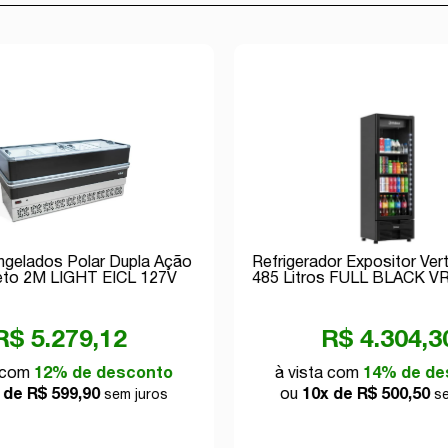
ongelados Polar Dupla Ação
Refrigerador Expositor Vert
eto 2M LIGHT EICL 127V
485 Litros FULL BLACK VR
Inverter
R$ 5.279,12
R$ 4.304,3
a com
12% de desconto
à vista com
14% de de
 de R$ 599,90
ou
10x de R$ 500,50
sem juros
se