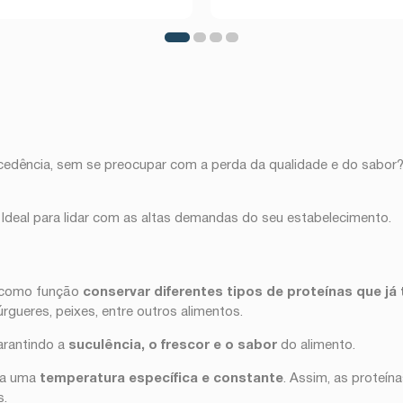
ecedência, sem se preocupar com a perda da qualidade e do sabo
. Ideal para lidar com as altas demandas do seu estabelecimento.
m como função
conservar diferentes tipos de proteínas que j
úrgueres, peixes, entre outros alimentos.
arantindo a
suculência, o frescor e o sabor
do alimento.
o a uma
temperatura específica e constante
. Assim, as proteí
s.