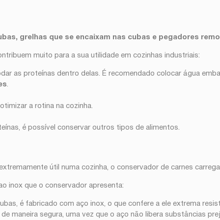
ubas, grelhas que se encaixam nas cubas e pegadores remo
ntribuem muito para a sua utilidade em cozinhas industriais:
odar as proteínas dentro delas. É recomendado colocar água embaix
es
.
 otimizar a rotina na cozinha.
ínas, é possível conservar outros tipos de alimentos.
 extremamente útil numa cozinha, o conservador de carnes carreg
o ao inox que o conservador apresenta:
as, é fabricado com aço inox, o que confere a ele extrema resistên
e maneira segura, uma vez que o aço não libera substâncias preju