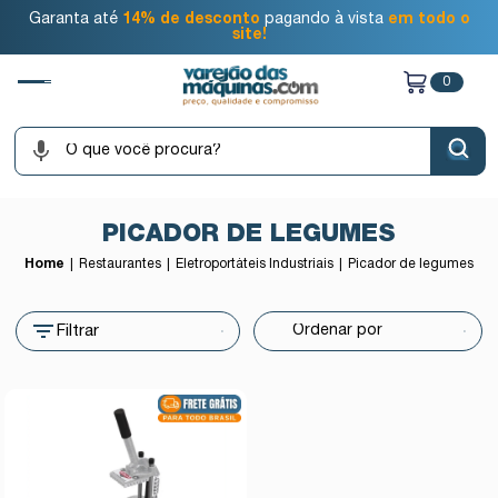
Garanta até
14% de desconto
pagando à vista
em todo o
site!
0
PICADOR DE LEGUMES
Home
Restaurantes
Eletroportáteis Industriais
Picador de legumes
Filtrar