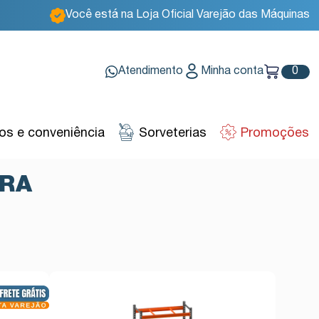
Você está na Loja Oficial Varejão das Máquinas
Atendimento
Minha conta
0
s e conveniência
Sorveterias
Promoções
IRA