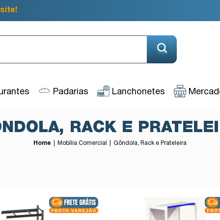
site!
urantes
Padarias
Lanchonetes
Mercado
NDOLA, RACK E PRATELE
Home
Mobília Comercial
Gôndola, Rack e Prateleira