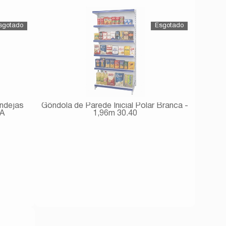
Comprar
ndejas
Gôndola de Parede Inicial Polar Branca -
/A
1,96m 30.40
Avise-me