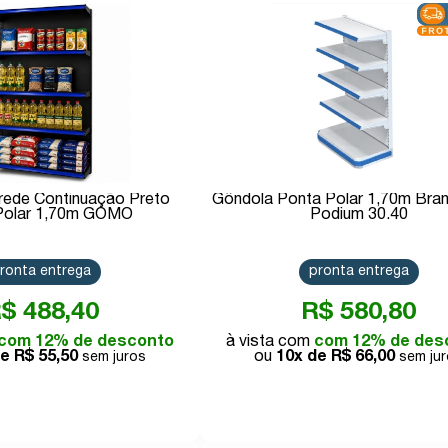
Comprar
Comprar
rede Continuação Preto
Gôndola Ponta Polar 1,70m Br
30.40 Polar 1,70m GOMO
Podium 30.40
ronta entrega
pronta entrega
$ 488,40
R$ 580,80
com 12% de desconto
com 12% de des
de
R$ 55,50
10x de
R$ 66,00