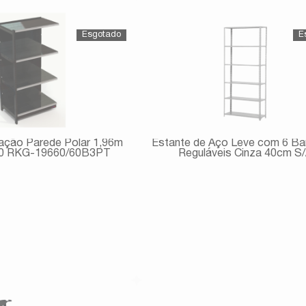
Comprar
Comprar
ação Parede Polar 1,96m
Estante de Aço Leve com 6 Ba
60 RKG-19660/60B3PT
Reguláveis Cinza 40cm S
Avise-me
Avise-me