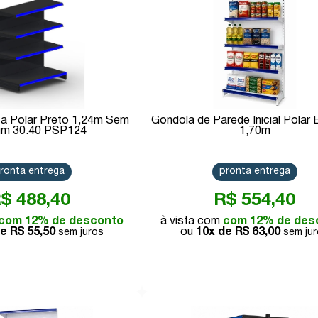
a Polar Preto 1,24m Sem
Gôndola de Parede Inicial Polar 
um 30.40 PSP124
1,70m
ronta entrega
pronta entrega
$ 488,40
R$ 554,40
com 12% de desconto
com 12% de des
de
R$ 55,50
10x de
R$ 63,00
Comprar
Comprar