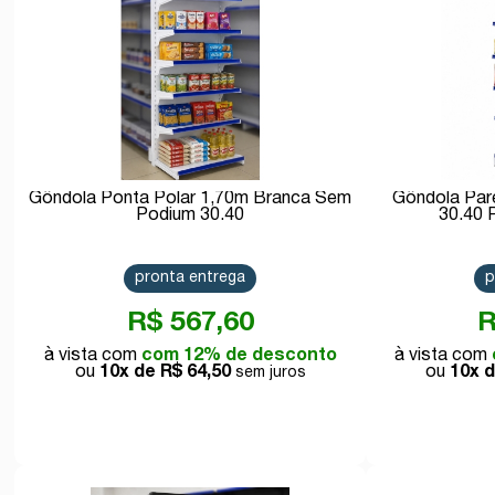
Gôndola Ponta Polar 1,70m Branca Sem
Gôndola Par
Podium 30.40
30.40 
pronta entrega
p
R$ 567,60
R
com 12% de desconto
10x de
R$ 64,50
10x 
Comprar