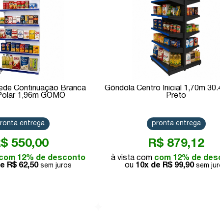
ede Continuação Branca
Gôndola Centro Inicial 1,70m 30.
Polar 1,96m GOMO
Preto
ronta entrega
pronta entrega
$ 550,00
R$ 879,12
com 12% de desconto
com 12% de des
de
R$ 62,50
10x de
R$ 99,90
Comprar
Comprar