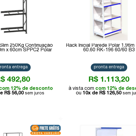
 Slim 250Kg Continuação
Rack Inicial Parede Polar 1,96m
20m x 60cm SPPC2 Polar
60.60 RK-196 60/60 B3
ronta entrega
pronta entrega
$ 492,80
R$ 1.113,20
com 12% de desconto
com 12% de des
de
R$ 56,00
10x de
R$ 126,50
Comprar
Comprar