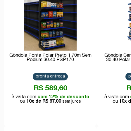
Gôndola Ponta Polar Preto 1,70m Sem
Gôndola Cen
Podium 30.40 PSP170
30.40 Pol
pronta entrega
p
R$ 589,60
R
com 12% de desconto
10x de
R$ 67,00
10x 