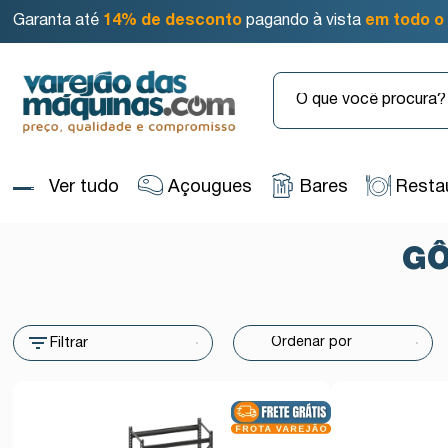
Garanta até
14% de desconto
pagando à vista
em todo o 
Ver tudo
Açougues
Bares
Resta
GÔ
Filtrar