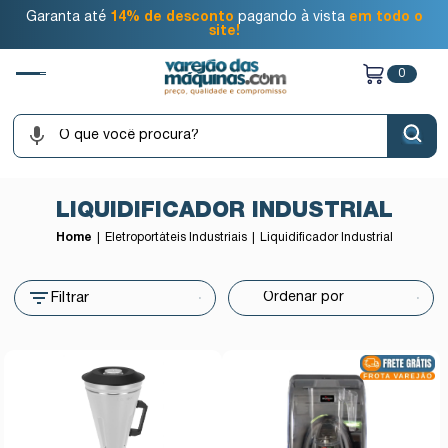
Garanta até
14% de desconto
pagando à vista
em todo o
site!
0
LIQUIDIFICADOR INDUSTRIAL
Home
Eletroportáteis Industriais
Liquidificador Industrial
Filtrar