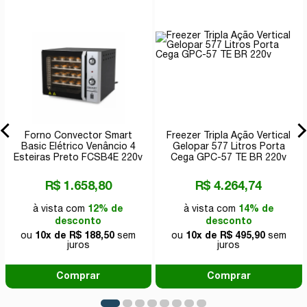
Forno Convector Smart
Freezer Tripla Ação Vertical
Basic Elétrico Venâncio 4
Gelopar 577 Litros Porta
Esteiras Preto FCSB4E 220v
Cega GPC-57 TE BR 220v
R$ 1.658,80
R$ 4.264,74
à vista com
12% de
à vista com
14% de
desconto
desconto
ou
10x de R$ 188,50
sem
ou
10x de R$ 495,90
sem
juros
juros
Comprar
Comprar