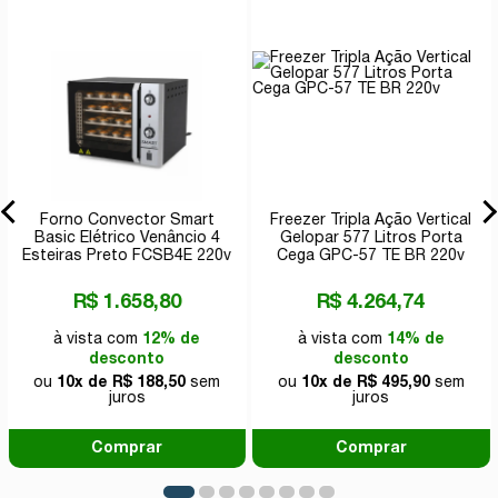
Forno Convector Smart
Freezer Tripla Ação Vertical
Basic Elétrico Venâncio 4
Gelopar 577 Litros Porta
Esteiras Preto FCSB4E 220v
Cega GPC-57 TE BR 220v
R$ 1.658,80
R$ 4.264,74
à vista com
12% de
à vista com
14% de
desconto
desconto
ou
10x de R$ 188,50
sem
ou
10x de R$ 495,90
sem
juros
juros
Comprar
Comprar