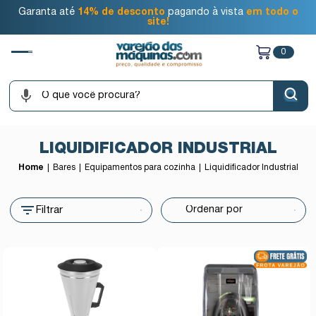
Garanta até
14% de desconto
pagando à vista
em todo o
site!
0
LIQUIDIFICADOR INDUSTRIAL
Home
Bares
Equipamentos para cozinha
Liquidificador Industrial
Filtrar