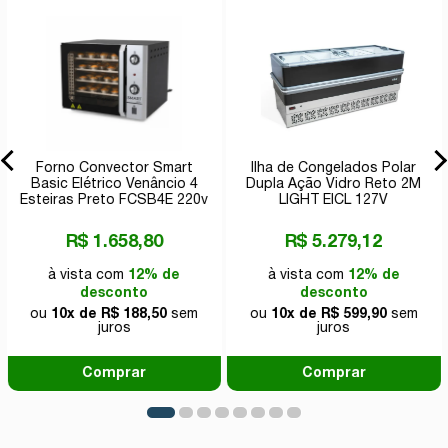
Forno Convector Smart
Ilha de Congelados Polar
Basic Elétrico Venâncio 4
Dupla Ação Vidro Reto 2M
Esteiras Preto FCSB4E 220v
LIGHT EICL 127V
R$ 1.658,80
R$ 5.279,12
à vista com
12% de
à vista com
12% de
desconto
desconto
ou
10x de R$ 188,50
sem
ou
10x de R$ 599,90
sem
juros
juros
Comprar
Comprar