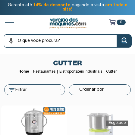
Garanta até
14% de desconto
pagando à vista
em todo o
site!
0
CUTTER
Home
Restaurantes
Eletroportáteis Industriais
Cutter
Filtrar