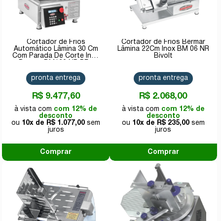
Cortador de Frios
Cortador de Frios Bermar
Automático Lâmina 30 Cm
Lâmina 22Cm Inox BM 06 NR
Com Parada De Corte Inox
Bivolt
Bermar BM120 NR PF -
Bivolt
pronta entrega
pronta entrega
R$ 9.477,60
R$ 2.068,00
com 12% de
com 12% de
desconto
desconto
10x de
R$ 1.077,00
10x de
R$ 235,00
Comprar
Comprar