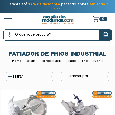
Garanta até
14% de desconto
pagando à vista
em todo o
site!
0
FATIADOR DE FRIOS INDUSTRIAL
Home
Padarias
Eletroportáteis
Fatiador de Frios Industrial
Filtrar