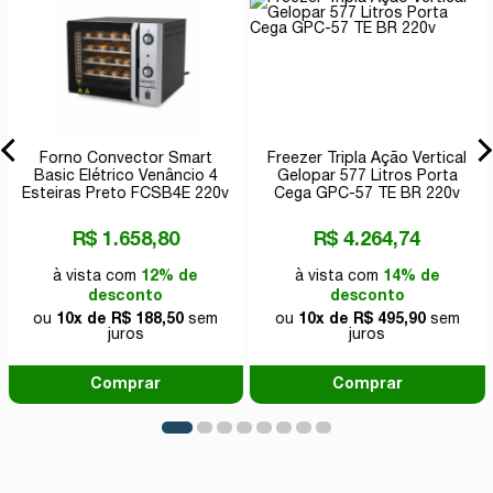
Forno Convector Smart
Freezer Tripla Ação Vertical
Basic Elétrico Venâncio 4
Gelopar 577 Litros Porta
Esteiras Preto FCSB4E 220v
Cega GPC-57 TE BR 220v
R$ 1.658,80
R$ 4.264,74
à vista com
12% de
à vista com
14% de
desconto
desconto
ou
10x de R$ 188,50
sem
ou
10x de R$ 495,90
sem
juros
juros
Comprar
Comprar