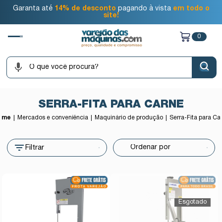
Garanta até
14% de desconto
pagando à vista
em todo o
site!
0
SERRA-FITA PARA CARNE
ome
Mercados e conveniência
Maquinário de produção
Serra-Fita para Ca
Filtrar