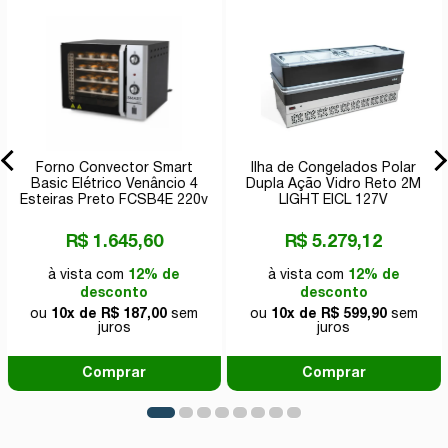
Forno Convector Smart
Ilha de Congelados Polar
Basic Elétrico Venâncio 4
Dupla Ação Vidro Reto 2M
Esteiras Preto FCSB4E 220v
LIGHT EICL 127V
R$ 1.645,60
R$ 5.279,12
à vista com
12% de
à vista com
12% de
desconto
desconto
ou
10x de R$ 187,00
sem
ou
10x de R$ 599,90
sem
juros
juros
Comprar
Comprar