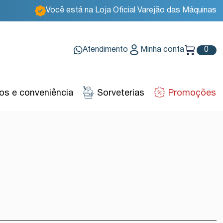
Você está na Loja Oficial Varejão das Máquinas
Atendimento
Minha conta
0
s e conveniência
Sorveterias
Promoções