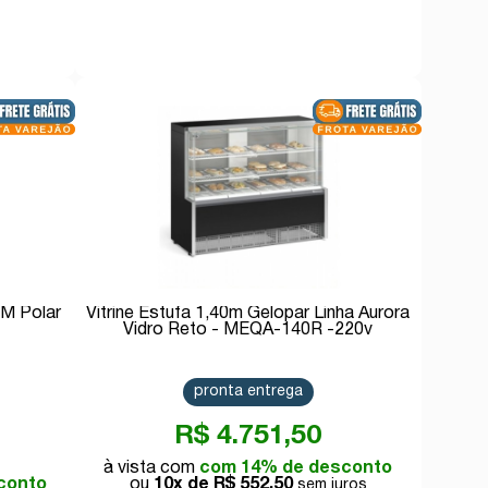
Comprar
0M Polar
Vitrine Estufa 1,40m Gelopar Linha Aurora
Vidro Reto - MEQA-140R -220v
pronta entrega
R$ 4.751,50
com 14% de desconto
conto
10x de
R$ 552,50