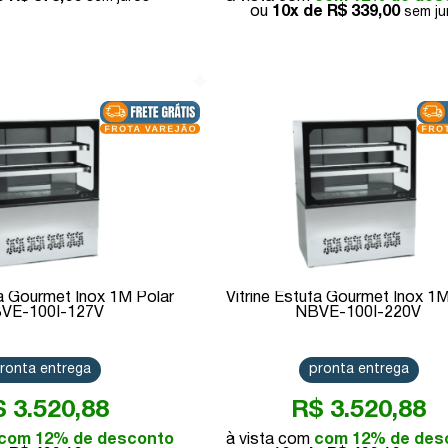
10x de
R$ 339,00
Comprar
Comprar
fa Gourmet Inox 1M Polar
Vitrine Estufa Gourmet Inox 1M
VE-100I-127V
NBVE-100I-220V
ronta entrega
pronta entrega
 3.520,88
R$ 3.520,88
com 12% de desconto
com 12% de des