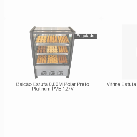
Avise-me
Balcão Estufa 0,80M Polar Preto
Vitrine Estuf
Platinum PVE 127V