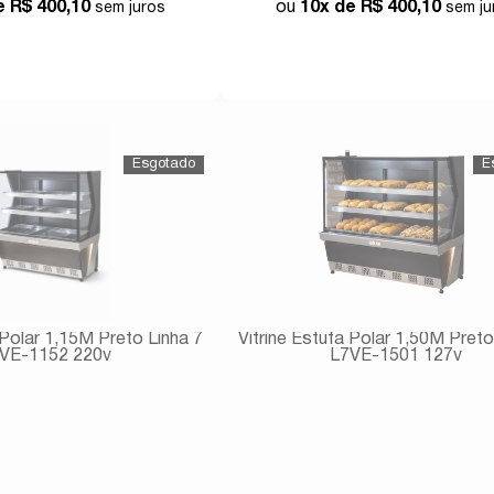
de
R$ 400,10
10x de
R$ 400,10
Comprar
Comprar
 Polar 1,15M Preto Linha 7
Vitrine Estufa Polar 1,50M Preto
VE-1152 220v
L7VE-1501 127v