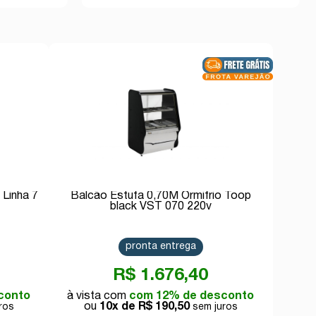
 Linha 7
Balcão Estufa 0,70M Ormifrio Toop
black VST 070 220v
pronta entrega
R$ 1.676,40
conto
com 12% de desconto
10x de
R$ 190,50