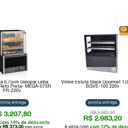
Comprar
Comprar
ufa 0,75cm Gelopar Linha
Vitrine Estufa Black Gourmet 1,
o Reto Preta- MEQA-075R
BGVE-100 220v
PR-220v
ronta entrega
pronta entrega
R$ 3.680,00
 3.207,80
R$ 2.983,20
com 14% de desconto
de
R$ 373,00
com 12% de des