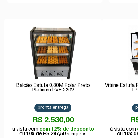
Balcão Estufa 0,80M Polar Preto
Vitrine Estufa
Platinum PVE 220V
L7
pronta entrega
p
R$ 2.530,00
R$
com 12% de desconto
10x de
R$ 287,50
10x 