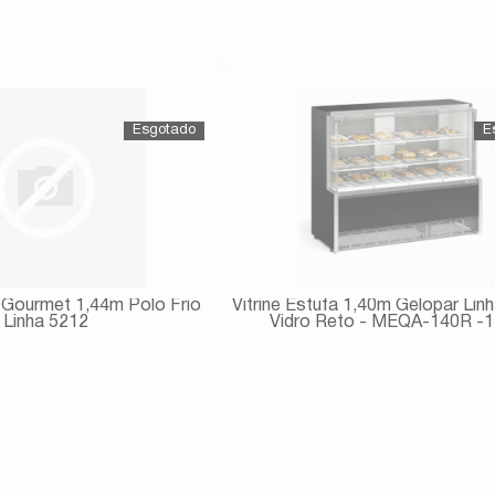
Avise-me
Avise-me
a Gourmet 1,44m Polo Frio
Vitrine Estufa 1,40m Gelopar Lin
Linha 5212
Vidro Reto - MEQA-140R -