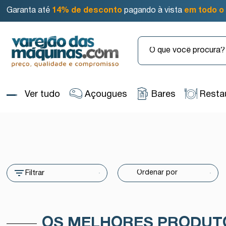
Garanta até
14% de desconto
pagando à vista
em todo o 
Ver tudo
Açougues
Bares
Resta
Filtrar
OS MELHORES PRODUT