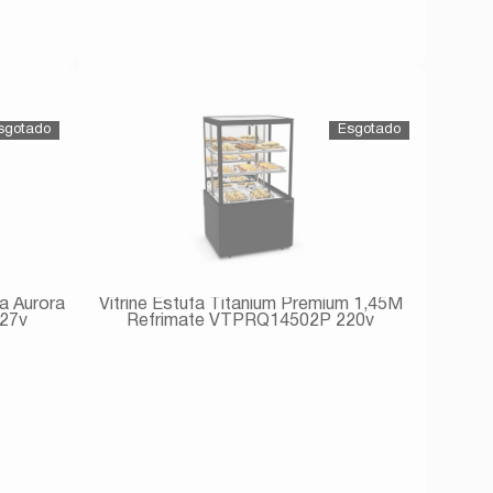
Avise-me
ha Aurora
Vitrine Estufa Titanium Premium 1,45M
127v
Refrimate VTPRQ14502P 220v