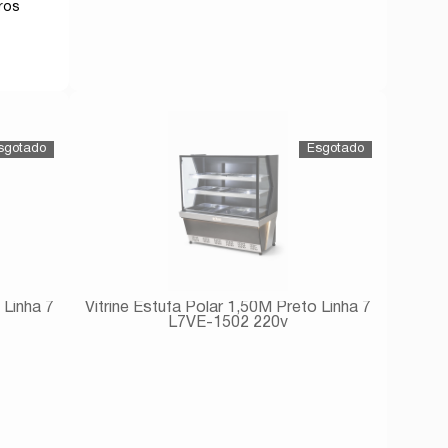
Avise-me
 Linha 7
Vitrine Estufa Polar 1,50M Preto Linha 7
L7VE-1502 220v