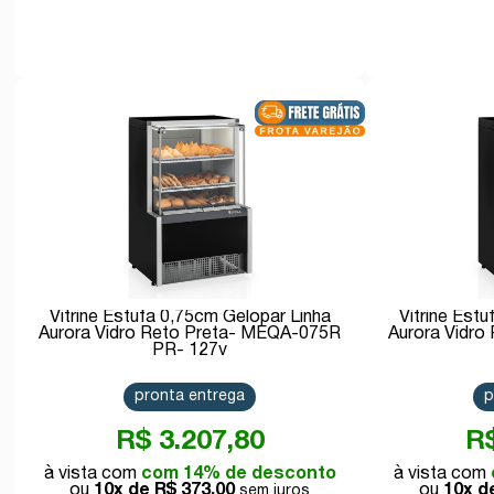
Comprar
Vitrine Estufa 0,75cm Gelopar Linha
Vitrine Est
Aurora Vidro Reto Preta- MEQA-075R
Aurora Vidr
PR- 127v
pronta entrega
p
R$ 3.207,80
R$
com 14% de desconto
10x de
R$ 373,00
10x 