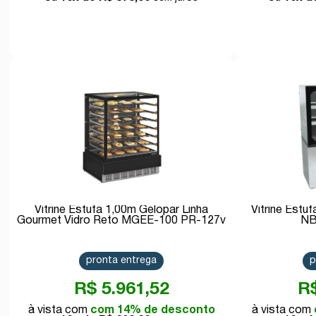
Comprar
Vitrine Estufa 1,00m Gelopar Linha
Vitrine Estu
Gourmet Vidro Reto MGEE-100 PR-127v
NB
pronta entrega
p
R$ 5.961,52
R$
com 14% de desconto