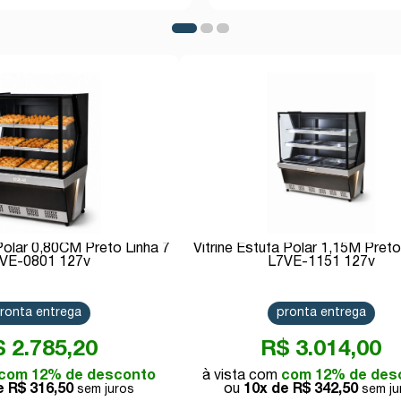
 Polar 0,80CM Preto Linha 7
Vitrine Estufa Polar 1,15M Preto
VE-0801 127v
L7VE-1151 127v
ronta entrega
pronta entrega
 2.785,20
R$ 3.014,00
com 12% de desconto
com 12% de des
de
R$ 316,50
10x de
R$ 342,50