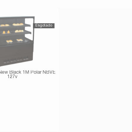
Avise-me
Avise-me
a New Black 1M Polar NBVE
127v