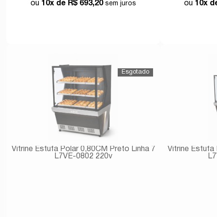
10x de
R$ 693,20
10x 
Comprar
Vitrine Estufa Polar 0,80CM Preto Linha 7
Vitrine Estufa
L7VE-0802 220v
L7