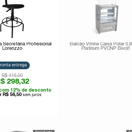
a Secretária Profissional
Balcão Vitrine Caixa Polar 0
Lorenzzo
Platinum PVCNP Bivolt
ronta entrega
R$ 416,00
$ 298,32
com 12% de desconto
de
R$ 56,50
Comprar
Avise-me