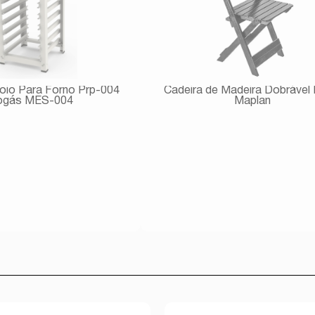
oio Para Forno Prp-004
Cadeira de Madeira Dobrável 
ogás MES-004
Maplan
Avise-me
Avise-me