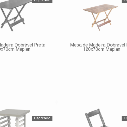
adeira Dobrável Preta
Mesa de Madeira Dobrável 
0x70cm Maplan
120x70cm Maplan
Avise-me
Avise-me