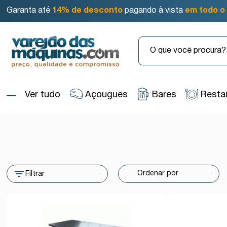
Garanta até
14% de desconto
pagando à vista
em todo o 
Ver tudo
Açougues
Bares
Resta
Filtrar