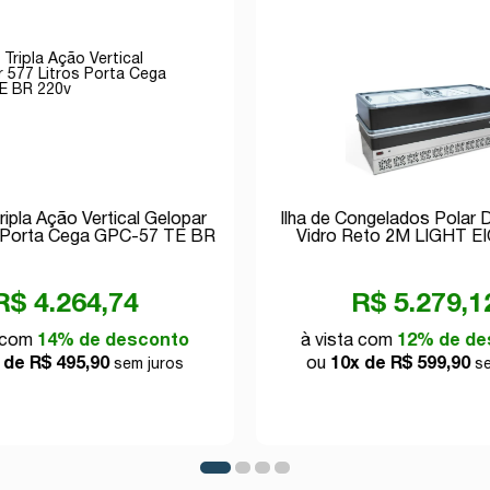
ripla Ação Vertical Gelopar
Ilha de Congelados Polar 
s Porta Cega GPC-57 TE BR
Vidro Reto 2M LIGHT E
220v
R$ 4.264,74
R$ 5.279,1
a com
14% de desconto
à vista com
12% de de
 de R$ 495,90
ou
10x de R$ 599,90
sem juros
se