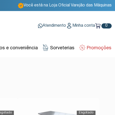
Você está na Loja Oficial Varejão das Máquinas
Atendimento
Minha conta
0
s e conveniência
Sorveterias
Promoções