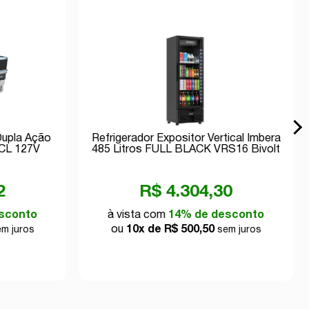
Dupla Ação
Refrigerador Expositor Vertical Imbera
ICL 127V
485 Litros FULL BLACK VRS16 Bivolt
Inverter
2
R$ 4.304,30
sconto
à vista com
14% de desconto
ou
10x de R$ 500,50
m juros
sem juros