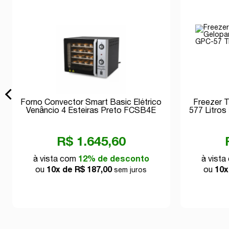
Forno Convector Smart Basic Elétrico
Freezer T
Venâncio 4 Esteiras Preto FCSB4E
577 Litro
220v
R$ 1.645,60
à vista com
12% de desconto
à vist
ou
10x de R$ 187,00
ou
10x
sem juros