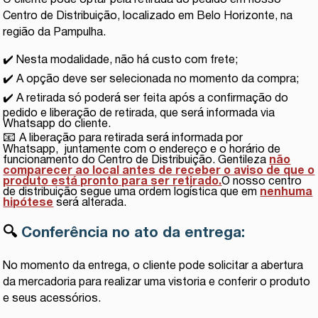
O cliente pode optar pela retirada do pedido em nosso
Centro de Distribuição, localizado em Belo Horizonte, na
região da Pampulha.
✔️ Nesta modalidade, não há custo com frete;
✔️ A opção deve ser selecionada no momento da compra;
✔️ A retirada só poderá ser feita após a confirmação do
pedido e liberação de retirada, que será informada via
Whatsapp do cliente.
📧
A liberação para retirada será informada por
Whatsapp, juntamente com o endereço e o horário de
funcionamento do Centro de Distribuição. Gentileza
não
comparecer ao local antes de receber o aviso de que o
produto está pronto para ser retirado.
O nosso centro
de distribuição segue uma ordem logística que em
nenhuma
hipótese
será alterada.
🔍
Conferência no ato da entrega:
No momento da entrega, o cliente pode solicitar a abertura
da mercadoria para realizar uma vistoria e conferir o produto
e seus acessórios.