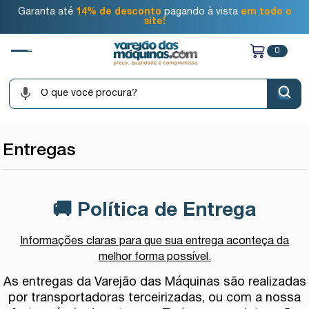
Garanta até
14% de desconto
pagando à vista
em todo o
site!
0
Entregas
🚚
Política de Entrega
Informações claras para que sua entrega aconteça da
melhor forma possível.
As entregas da Varejão das Máquinas são realizadas
por transportadoras terceirizadas, ou com a nossa