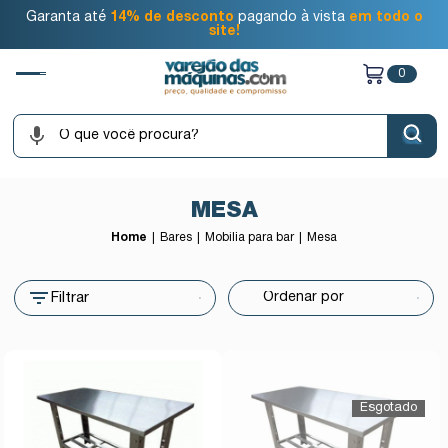
Garanta até
14% de desconto
pagando à vista
em todo o
site!
0
MESA
Home
Bares
Mobília para bar
Mesa
Filtrar