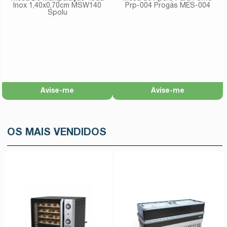
Inox 1,40x0,70cm MSW140
Prp-004 Progás MES-004
Spolu
Avise-me
Avise-me
OS MAIS VENDIDOS