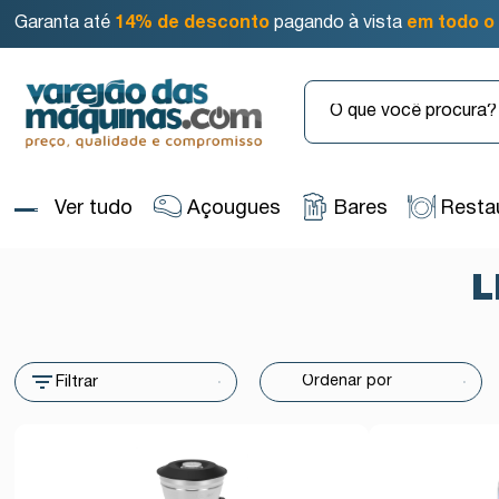
Garanta até
14% de desconto
pagando à vista
em todo o 
Ver tudo
Açougues
Bares
Resta
L
Filtrar