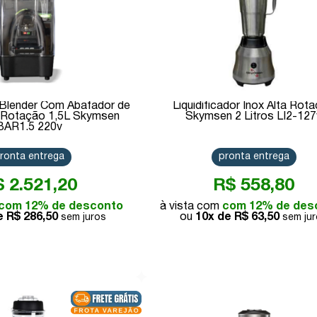
r Blender Com Abafador de
Liquidificador Inox Alta Rot
a Rotação 1,5L Skymsen
Skymsen 2 Litros LI2-127
BAR1.5 220v
ronta entrega
pronta entrega
 2.521,20
R$ 558,80
com 12% de desconto
com 12% de des
de
R$ 286,50
10x de
R$ 63,50
Comprar
Comprar