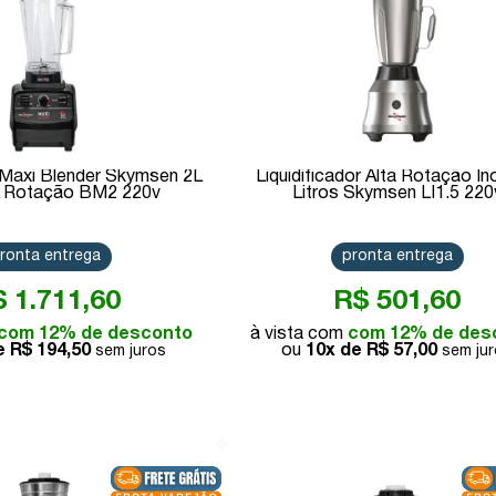
r Maxi Blender Skymsen 2L
Liquidificador Alta Rotação In
a Rotação BM2 220v
Litros Skymsen LI1.5 220
ronta entrega
pronta entrega
 1.711,60
R$ 501,60
com 12% de desconto
com 12% de des
de
R$ 194,50
10x de
R$ 57,00
Comprar
Comprar