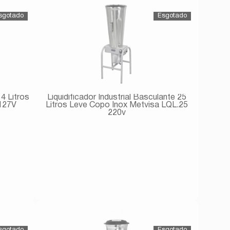
 4 Litros
Liquidificador Industrial Basculante 25
127V
Litros Leve Copo Inox Metvisa LQL.25
220v
Avise-me