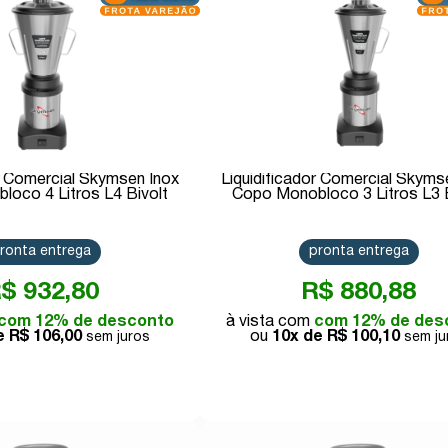
or Comercial Skymsen Inox
Liquidificador Comercial Skyms
oco 4 Litros L4 Bivolt
Copo Monobloco 3 Litros L3 B
ronta entrega
pronta entrega
$ 932,80
R$ 880,88
com 12% de desconto
com 12% de des
de
R$ 106,00
10x de
R$ 100,10
Comprar
Comprar