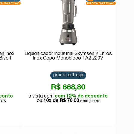
en Inox
Liquidificador Industrial Skymsen 2 Litros
ivolt
Inox Copo Monobloco TA2 220V
pronta entrega
R$ 668,80
conto
com 12% de desconto
10x de
R$ 76,00
Comprar