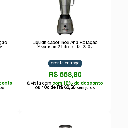
ação
Liquidificador Inox Alta Rotação
v
Skymsen 2 Litros LI2-220v
pronta entrega
R$ 558,80
conto
com 12% de desconto
10x de
R$ 63,50
Comprar