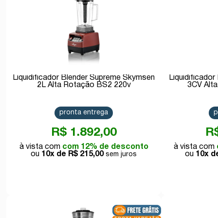
Liquidificador Blender Supreme Skymsen
Liquidificado
2L Alta Rotação BS2 220v
3CV Alt
pronta entrega
p
R$ 1.892,00
R$
com 12% de desconto
10x de
R$ 215,00
10x 
Comprar