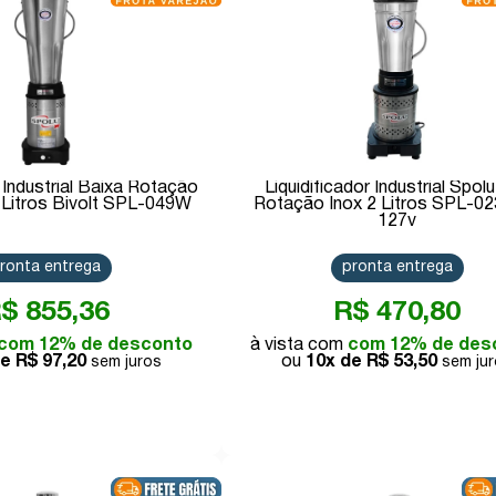
r Industrial Baixa Rotação
Liquidificador Industrial Spolu
 Litros Bivolt SPL-049W
Rotação Inox 2 Litros SPL-0
127v
ronta entrega
pronta entrega
$ 855,36
R$ 470,80
com 12% de desconto
com 12% de des
de
R$ 97,20
10x de
R$ 53,50
Comprar
Comprar