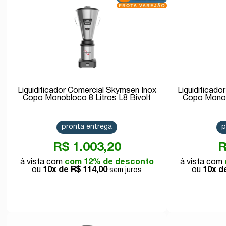
Liquidificador Comercial Skymsen Inox
Liquidificad
Copo Monobloco 8 Litros L8 Bivolt
Copo Monobl
pronta entrega
p
R$ 1.003,20
R
com 12% de desconto
10x de
R$ 114,00
10x 
Comprar