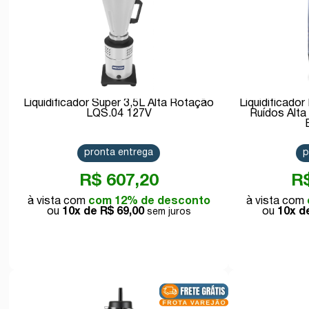
Liquidificador Super 3,5L Alta Rotação
Liquidificado
LQS.04 127V
Ruídos Alt
pronta entrega
p
R$ 607,20
R$
com 12% de desconto
10x de
R$ 69,00
10x 
Comprar