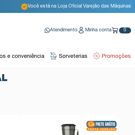
Você está na Loja Oficial Varejão das Máquinas
Atendimento
Minha conta
0
s e conveniência
Sorveterias
Promoções
AL