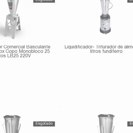
dor Comercial Basculante
Liquidificador- Triturador de ali
ox Copo Monobloco 25
litros fundiferro
tros LB25 220V
Avise-me
Avise-me