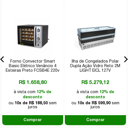
Forno Convector Smart
Ilha de Congelados Polar
Basic Elétrico Venâncio 4
Dupla Ação Vidro Reto 2M
Esteiras Preto FCSB4E 220v
LIGHT EICL 127V
R$ 1.658,80
R$ 5.279,12
à vista com
12% de
à vista com
12% de
desconto
desconto
ou
10x de R$ 188,50
sem
ou
10x de R$ 599,90
sem
juros
juros
Comprar
Comprar