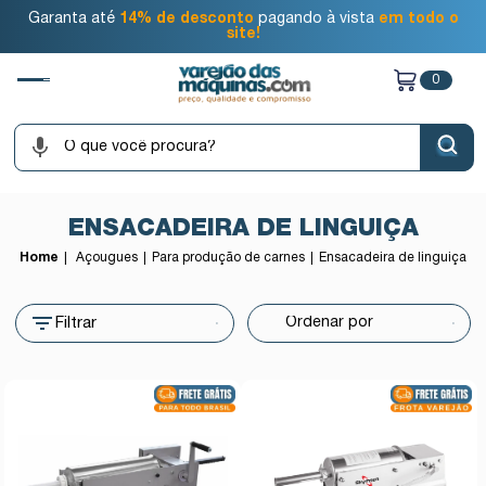
Garanta até
14% de desconto
pagando à vista
em todo o
site!
0
ENSACADEIRA DE LINGUIÇA
Home
Açougues
Para produção de carnes
Ensacadeira de linguiça
Filtrar