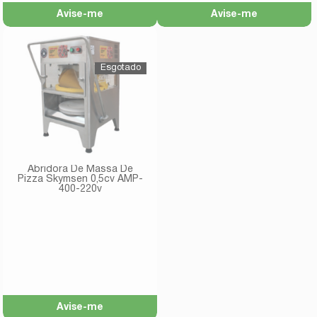
Avise-me
Avise-me
Abridora De Massa De
Pizza Skymsen 0,5cv AMP-
400-220v
Avise-me