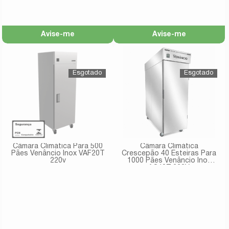
Avise-me
Avise-me
Câmara Climática Para 500
Câmara Climática
Pães Venâncio Inox VAF20T
Crescepão 40 Esteiras Para
220v
1000 Pães Venâncio Inox
AC40T 220V