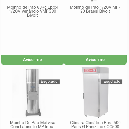
Moinho de Pão 80Kg Epóxi
Moinho de Pão 1/2CV MP-
1/2CV Venâncio VMPS80
20 Braesi Bivolt
Bivolt
Avise-me
Avise-me
Moinho De Pão Metvisa
Câmara Climática Para 500
Com Labirinto MP Inox-
Pães G.Paniz Inox CC500