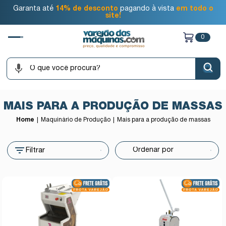
Garanta até
14% de desconto
pagando à vista
em todo o
site!
0
MAIS PARA A PRODUÇÃO DE MASSAS
Home
Maquinário de Produção
Mais para a produção de massas
Filtrar