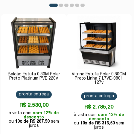
Balcão Estufa 0,80M Polar
Vitrine Estufa Polar 0,80CM
Preto Platinum PVE 220V
Preto Linha 7 L7VE-0801
127v
pronta entrega
pronta entrega
R$ 2.530,00
R$ 2.785,20
com 12% de
com 12% de
desconto
desconto
10x de
R$ 287,50
10x de
R$ 316,50