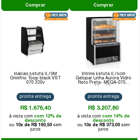
Comprar
Comprar
Balcão Estufa 0,70M
Vitrine Estufa 0,75cm
Ormifrio Toop black VST
Gelopar Linha Aurora Vidro
070 220v
Reto Preta- MEQA-075R
PR- 127v
pronta entrega
pronta entrega
R$ 1.676,40
R$ 3.207,80
com 12% de
com 14% de
desconto
desconto
10x de
R$ 190,50
10x de
R$ 373,00