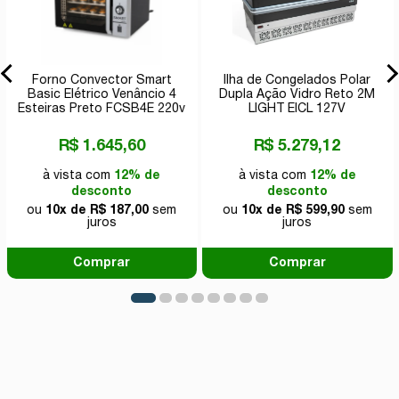
Forno Convector Smart
Ilha de Congelados Polar
Basic Elétrico Venâncio 4
Dupla Ação Vidro Reto 2M
Esteiras Preto FCSB4E 220v
LIGHT EICL 127V
R$ 1.645,60
R$ 5.279,12
à vista com
12% de
à vista com
12% de
desconto
desconto
ou
10x de R$ 187,00
sem
ou
10x de R$ 599,90
sem
juros
juros
Comprar
Comprar