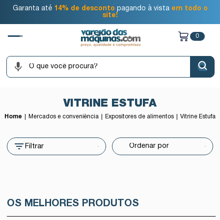
Garanta até
14% de desconto
pagando à vista
em todo o
site!
0
VITRINE ESTUFA
Home
Mercados e conveniência
Expositores de alimentos
Vitrine Estufa
Filtrar
OS MELHORES PRODUTOS