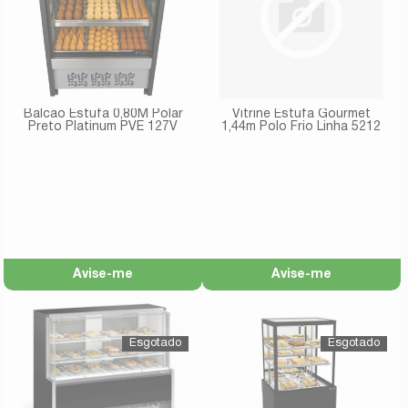
Balcão Estufa 0,80M Polar
Vitrine Estufa Gourmet
Preto Platinum PVE 127V
1,44m Polo Frio Linha 5212
Avise-me
Avise-me