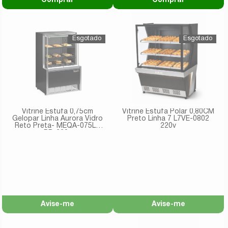
Comprar
Comprar
Vitrine Estufa 0,75cm
Vitrine Estufa Polar 0,80CM
Gelopar Linha Aurora Vidro
Preto Linha 7 L7VE-0802
Reto Preta- MEQA-075LB
220v
PR-220v
Avise-me
Avise-me