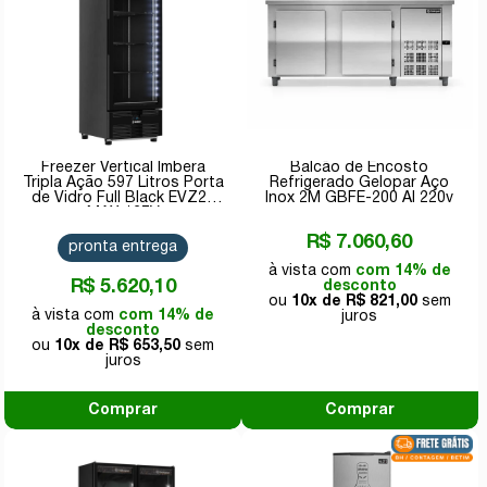
Freezer Vertical Imbera
Balcão de Encosto
Tripla Ação 597 Litros Porta
Refrigerado Gelopar Aço
de Vidro Full Black EVZ21
Inox 2M GBFE-200 AI 220v
MAX 127V
R$ 7.060,60
pronta entrega
com 14% de
R$ 5.620,10
desconto
10x de
R$ 821,00
com 14% de
desconto
10x de
R$ 653,50
Comprar
Comprar