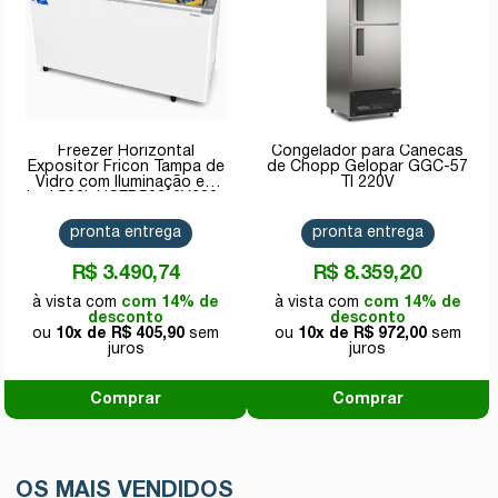
Freezer Horizontal
Congelador para Canecas
Expositor Fricon Tampa de
de Chopp Gelopar GGC-57
Vidro com Iluminação em
TI 220V
Led 503L HCEB503-2V300-
220V
pronta entrega
pronta entrega
R$ 3.490,74
R$ 8.359,20
com 14% de
com 14% de
desconto
desconto
10x de
R$ 405,90
10x de
R$ 972,00
Comprar
Comprar
OS MAIS VENDIDOS