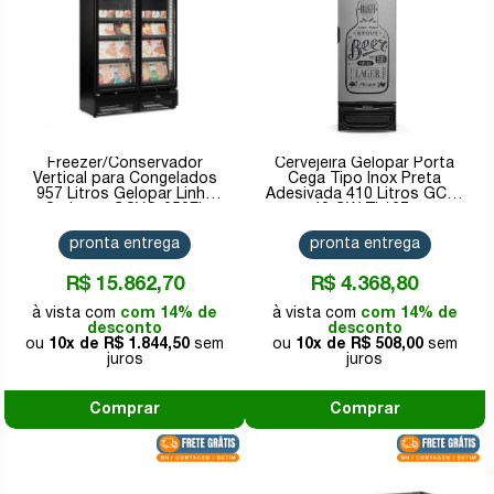
Freezer/Conservador
Cervejeira Gelopar Porta
Vertical para Congelados
Cega Tipo Inox Preta
957 Litros Gelopar Linha
Adesivada 410 Litros GCB-
Carbono GCVC-950EL
40 GW TI 127v
CB/PR 220v
pronta entrega
pronta entrega
R$ 15.862,70
R$ 4.368,80
com 14% de
com 14% de
desconto
desconto
10x de
R$ 1.844,50
10x de
R$ 508,00
Comprar
Comprar