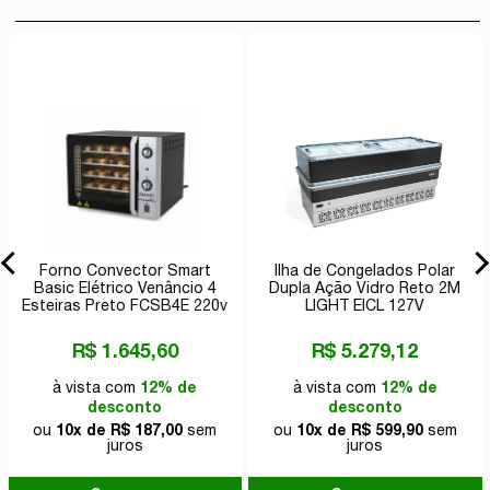
Forno Convector Smart
Ilha de Congelados Polar
Basic Elétrico Venâncio 4
Dupla Ação Vidro Reto 2M
Esteiras Preto FCSB4E 220v
LIGHT EICL 127V
R$ 1.645,60
R$ 5.279,12
à vista com
12% de
à vista com
12% de
desconto
desconto
ou
10x de R$ 187,00
sem
ou
10x de R$ 599,90
sem
juros
juros