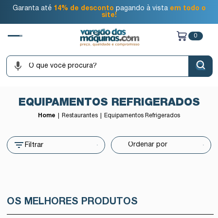
Garanta até
14% de desconto
pagando à vista
em todo o
site!
0
EQUIPAMENTOS REFRIGERADOS
Home
Restaurantes
Equipamentos Refrigerados
Filtrar
OS MELHORES PRODUTOS