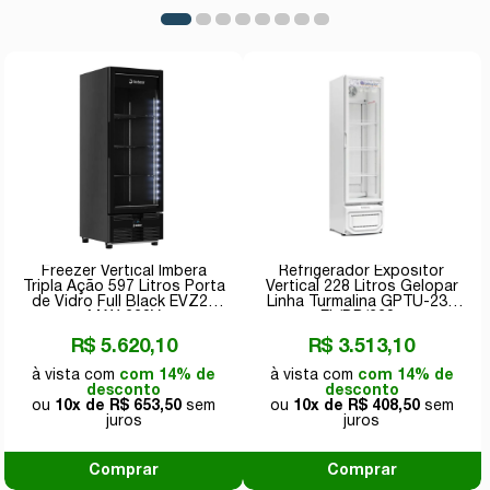
Freezer Vertical Imbera
Refrigerador Expositor
Tripla Ação 597 Litros Porta
Vertical 228 Litros Gelopar
de Vidro Full Black EVZ21
Linha Turmalina GPTU-230
MAX 220V
EL/BR/220v
R$ 5.620,10
R$ 3.513,10
com 14% de
com 14% de
desconto
desconto
10x de
R$ 653,50
10x de
R$ 408,50
Comprar
Comprar