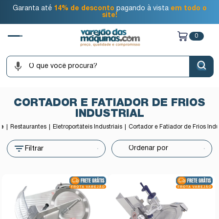
Garanta até
14% de desconto
pagando à vista
em todo o
site!
0
CORTADOR E FATIADOR DE FRIOS
INDUSTRIAL
e
Restaurantes
Eletroportáteis Industriais
Cortador e Fatiador de Frios Indu
Filtrar