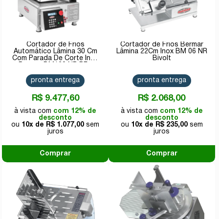
Cortador de Frios
Cortador de Frios Bermar
Automático Lâmina 30 Cm
Lâmina 22Cm Inox BM 06 NR
Com Parada De Corte Inox
Bivolt
Bermar BM120 NR PF -
Bivolt
pronta entrega
pronta entrega
R$ 9.477,60
R$ 2.068,00
com 12% de
com 12% de
desconto
desconto
10x de
R$ 1.077,00
10x de
R$ 235,00
Comprar
Comprar