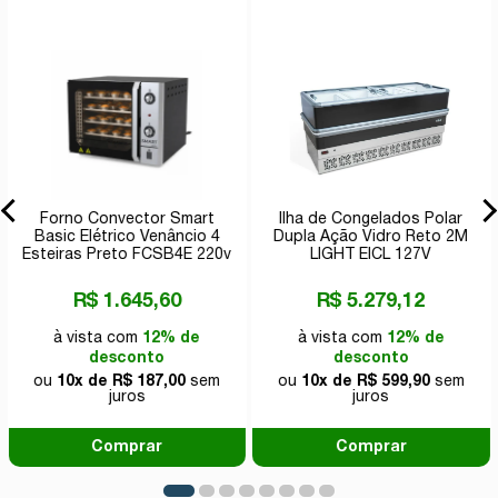
Forno Convector Smart
Ilha de Congelados Polar
Basic Elétrico Venâncio 4
Dupla Ação Vidro Reto 2M
Esteiras Preto FCSB4E 220v
LIGHT EICL 127V
R$ 1.645,60
R$ 5.279,12
à vista com
12% de
à vista com
12% de
desconto
desconto
ou
10x de R$ 187,00
sem
ou
10x de R$ 599,90
sem
juros
juros
Comprar
Comprar