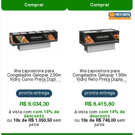
Comprar
Comprar
Ilha Expositora para
Ilha Expositora para
Congelados Gelopar 2,90m
Congelados Gelopar 1,90m
Vidro Curvo Preta Dupla
Vidro Reto Preta Dupla
Ação Standard GESV 290C
Ação Standard GESV 190R
PR 220v
PR 220v
pronta entrega
pronta entrega
R$ 9.034,30
R$ 6.415,60
com 14% de
com 14% de
desconto
desconto
10x de
R$ 1.050,50
10x de
R$ 746,00