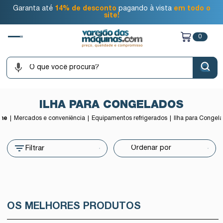
Garanta até
14% de desconto
pagando à vista
em todo o
site!
0
ILHA PARA CONGELADOS
me
Mercados e conveniência
Equipamentos refrigerados
Ilha para Congel
Filtrar
OS MELHORES PRODUTOS