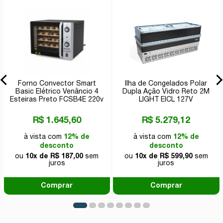
Forno Convector Smart
Ilha de Congelados Polar
Basic Elétrico Venâncio 4
Dupla Ação Vidro Reto 2M
Esteiras Preto FCSB4E 220v
LIGHT EICL 127V
R$ 1.645,60
R$ 5.279,12
à vista com
12% de
à vista com
12% de
desconto
desconto
ou
10x de R$ 187,00
sem
ou
10x de R$ 599,90
sem
juros
juros
Comprar
Comprar