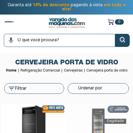
Garanta até
14% de desconto
pagando à vista
em todo o
site!
0
CERVEJEIRA PORTA DE VIDRO
Home
Refrigeração Comercial
Cervejeiras
Cervejeira porta de vidro
Filtrar