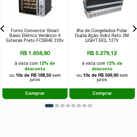
Forno Convector Smart
Ilha de Congelados Polar
Basic Elétrico Venâncio 4
Dupla Ação Vidro Reto 2M
Esteiras Preto FCSB4E 220v
LIGHT EICL 127V
R$ 1.658,80
R$ 5.279,12
à vista com
12% de
à vista com
12% de
desconto
desconto
ou
10x de R$ 188,50
sem
ou
10x de R$ 599,90
sem
juros
juros
Comprar
Comprar