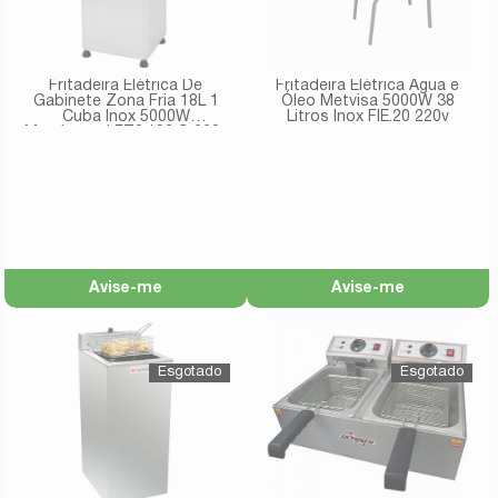
Fritadeira Elétrica De
Fritadeira Elétrica Água e
Gabinete Zona Fria 18L 1
Óleo Metvisa 5000W 38
Cuba Inox 5000W
Litros Inox FIE.20 220v
Marchesoni FT.3.182.G 220v
Avise-me
Avise-me