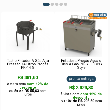
Tacho Fritador A Gás Alta
Fritadeira Progás Água e
Pressão 14 Litros Progás
Óleo A Gás PR-3000 BPG
PR-14 G
Style
R$ 391,60
pronta entrega
com 12% de
R$ 2.626,80
desconto
8x de
R$ 55,63
com 12% de
desconto
10x de
R$ 298,50