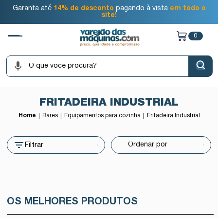
Garanta até
14% de desconto
pagando à vista
em todo o
site!
0
FRITADEIRA INDUSTRIAL
Home
Bares
Equipamentos para cozinha
Fritadeira Industrial
Filtrar
OS MELHORES PRODUTOS