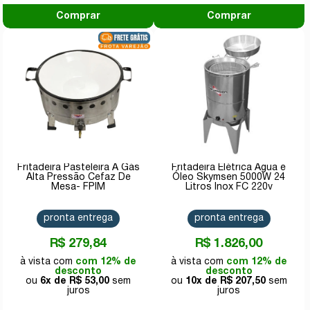
Comprar
Comprar
Fritadeira Pasteleira A Gás
Fritadeira Elétrica Água e
Alta Pressão Cefaz De
Óleo Skymsen 5000W 24
Mesa- FPIM
Litros Inox FC 220v
pronta entrega
pronta entrega
R$ 279,84
R$ 1.826,00
com 12% de
com 12% de
desconto
desconto
6x de
R$ 53,00
10x de
R$ 207,50