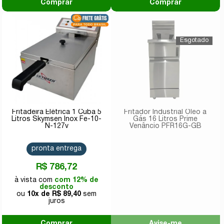
Comprar
Comprar
Fritadeira Elétrica 1 Cuba 5
Fritador Industrial Óleo a
Litros Skymsen Inox Fe-10-
Gás 16 Litros Prime
N-127v
Venâncio PFR16G-GB
pronta entrega
R$ 786,72
com 12% de
desconto
10x de
R$ 89,40
Comprar
Avise-me