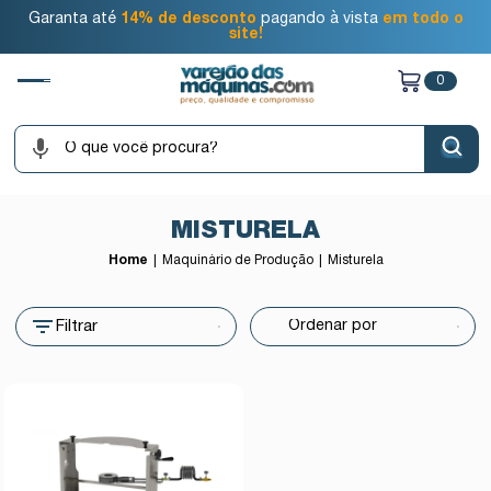
Garanta até
14% de desconto
pagando à vista
em todo o
site!
0
MISTURELA
Home
Maquinário de Produção
Misturela
Filtrar