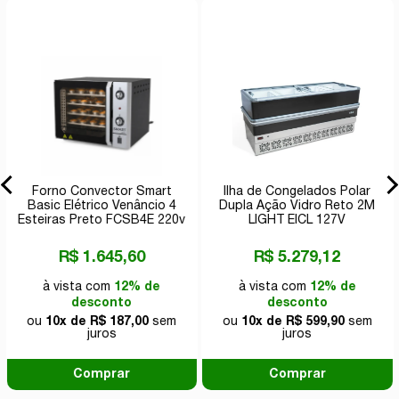
Forno Convector Smart
Ilha de Congelados Polar
Basic Elétrico Venâncio 4
Dupla Ação Vidro Reto 2M
Esteiras Preto FCSB4E 220v
LIGHT EICL 127V
R$ 1.645,60
R$ 5.279,12
à vista com
12% de
à vista com
12% de
desconto
desconto
ou
10x de R$ 187,00
sem
ou
10x de R$ 599,90
sem
juros
juros
Comprar
Comprar