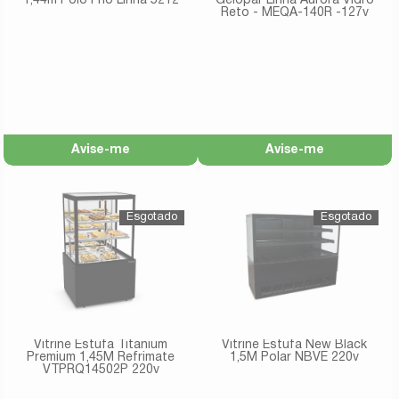
1,44m Polo Frio Linha 5212
Gelopar Linha Aurora Vidro
Reto - MEQA-140R -127v
Avise-me
Avise-me
Vitrine Estufa Titanium
Vitrine Estufa New Black
Premium 1,45M Refrimate
1,5M Polar NBVE 220v
VTPRQ14502P 220v