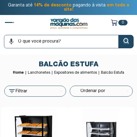
Garanta até
14% de desconto
pagando à vista
em todo o
site!
0
BALCÃO ESTUFA
Home
Lanchonetes
Expositores de alimentos
Balcão Estufa
Filtrar