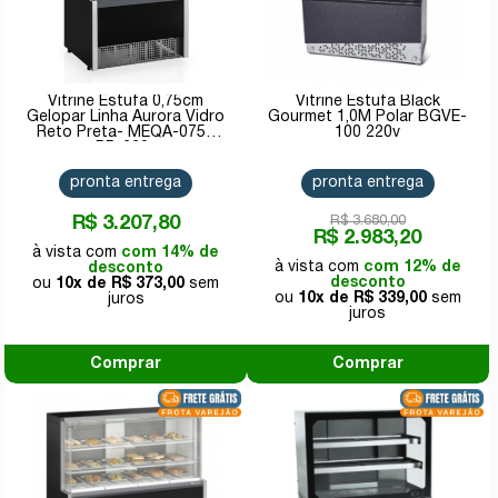
Vitrine Estufa 0,75cm
Vitrine Estufa Black
Gelopar Linha Aurora Vidro
Gourmet 1,0M Polar BGVE-
Reto Preta- MEQA-075R
100 220v
PR-220v
pronta entrega
pronta entrega
R$ 3.207,80
R$ 3.680,00
R$ 2.983,20
com 14% de
com 12% de
desconto
desconto
10x de
R$ 373,00
10x de
R$ 339,00
Comprar
Comprar