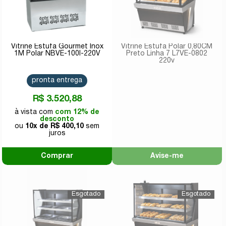
Vitrine Estufa Gourmet Inox
Vitrine Estufa Polar 0,80CM
1M Polar NBVE-100I-220V
Preto Linha 7 L7VE-0802
220v
pronta entrega
R$ 3.520,88
com 12% de
desconto
10x de
R$ 400,10
Comprar
Avise-me