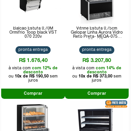
Balcão Estufa 0,70M
Vitrine Estufa 0,75cm
Ormifrio Toop black VST
Gelopar Linha Aurora Vidro
070 220v
Reto Preta- MEQA-075R
PR- 127v
pronta entrega
pronta entrega
R$ 1.676,40
R$ 3.207,80
com 12% de
com 14% de
desconto
desconto
10x de
R$ 190,50
10x de
R$ 373,00
Comprar
Comprar