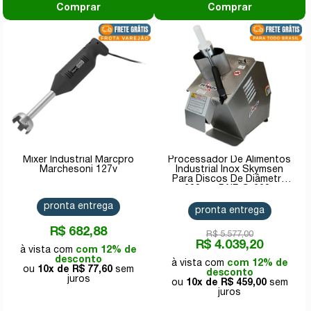
Comprar
Comprar
Mixer Industrial Marcpro
Processador De Alimentos
Marchesoni 127v
Industrial Inox Skymsen
Para Discos De Diâmetro
203mm PAIE-S-220v
pronta entrega
pronta entrega
R$ 682,88
R$ 5.577,00
R$ 4.039,20
com 12% de
desconto
com 12% de
10x de
R$ 77,60
desconto
10x de
R$ 459,00