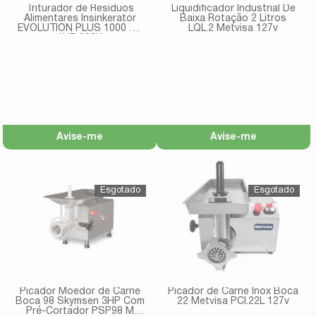
Triturador de Resíduos
Liquidificador Industrial De
Alimentares Insinkerator
Baixa Rotação 2 Litros
EVOLUTION PLUS 1000 SR
LQL.2 Metvisa 127v
1HP 220V
Avise-me
Avise-me
Picador Moedor de Carne
Picador de Carne Inox Boca
Boca 98 Skymsen 3HP Com
22 Metvisa PCI.22L 127v
Pré-Cortador PSP98 M