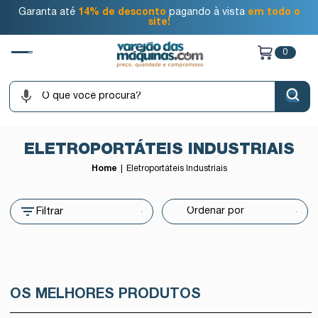
Garanta até
14% de desconto
pagando à vista
em todo o
site!
0
ELETROPORTÁTEIS INDUSTRIAIS
Home
Eletroportáteis Industriais
Filtrar
OS MELHORES PRODUTOS