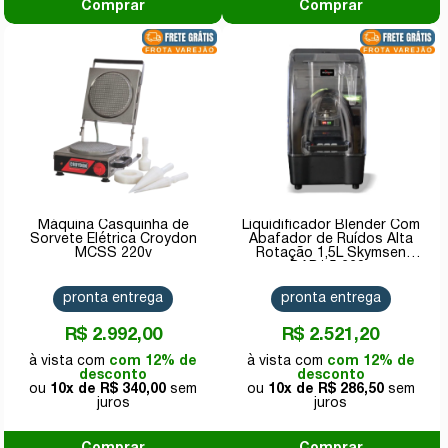
Comprar
Comprar
Máquina Casquinha de
Liquidificador Blender Com
Sorvete Elétrica Croydon
Abafador de Ruídos Alta
MCSS 220v
Rotação 1,5L Skymsen
BAR1.5 220v
pronta entrega
pronta entrega
R$ 2.992,00
R$ 2.521,20
com 12% de
com 12% de
desconto
desconto
10x de
R$ 340,00
10x de
R$ 286,50