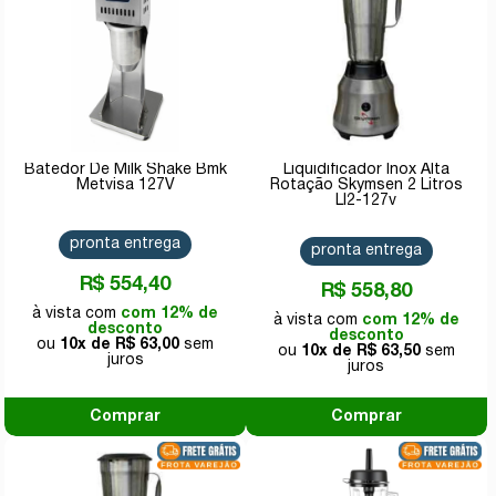
Batedor De Milk Shake Bmk
Liquidificador Inox Alta
Metvisa 127V
Rotação Skymsen 2 Litros
LI2-127v
pronta entrega
pronta entrega
R$ 554,40
R$ 558,80
com 12% de
com 12% de
desconto
desconto
10x de
R$ 63,00
10x de
R$ 63,50
Comprar
Comprar