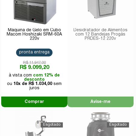
Máquina de Gelo em Cubo
Desidratador de Alimentos
Macom Hoshizaki SRM-60A
com 12 Bandejas Progás
220v
PRDES-12 220v
pronta entrega
R$ 11.947,00
R$ 9.099,20
com 12% de
desconto
10x de
R$ 1.034,00
Comprar
Avise-me