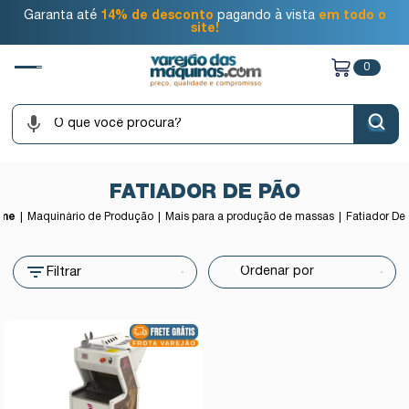
Garanta até
14% de desconto
pagando à vista
em todo o
site!
0
FATIADOR DE PÃO
me
Maquinário de Produção
Mais para a produção de massas
Fatiador De
Filtrar