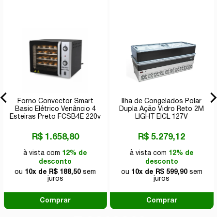
Forno Convector Smart
Ilha de Congelados Polar
Basic Elétrico Venâncio 4
Dupla Ação Vidro Reto 2M
Esteiras Preto FCSB4E 220v
LIGHT EICL 127V
R$ 1.658,80
R$ 5.279,12
à vista com
12% de
à vista com
12% de
desconto
desconto
ou
10x de R$ 188,50
sem
ou
10x de R$ 599,90
sem
juros
juros
Comprar
Comprar