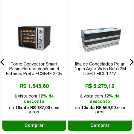
Forno Convector Smart
Ilha de Congelados Polar
Basic Elétrico Venâncio 4
Dupla Ação Vidro Reto 2M
Esteiras Preto FCSB4E 220v
LIGHT EICL 127V
R$ 1.645,60
R$ 5.279,12
à vista com
12% de
à vista com
12% de
desconto
desconto
ou
10x de R$ 187,00
sem
ou
10x de R$ 599,90
sem
juros
juros
Comprar
Comprar