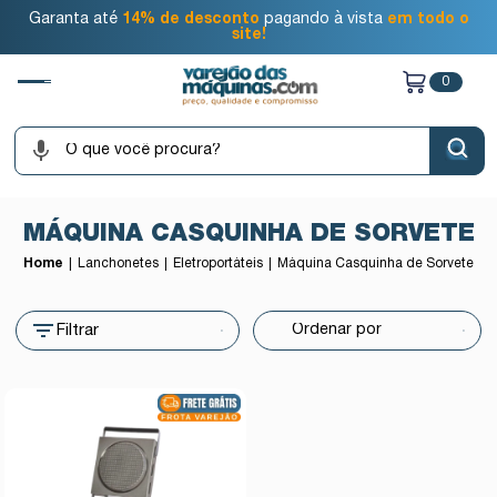
Garanta até
14% de desconto
pagando à vista
em todo o
site!
0
MÁQUINA CASQUINHA DE SORVETE
Home
Lanchonetes
Eletroportáteis
Máquina Casquinha de Sorvete
Filtrar