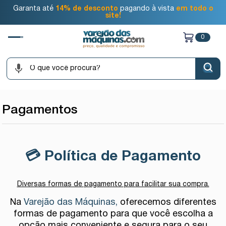
Garanta até
14% de desconto
pagando à vista
em todo o
site!
0
Pagamentos
💳
Política de Pagamento
Diversas formas de pagamento para facilitar sua compra.
Na
Varejão das Máquinas,
oferecemos diferentes
formas de pagamento para que você escolha a
opção mais conveniente e segura para o seu