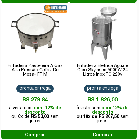
Fritadeira Pasteleira A Gás
Fritadeira Elétrica Água e
Alta Pressão Cefaz De
Óleo Skymsen 5000W 24
Mesa- FPIM
Litros Inox FC 220v
pronta entrega
pronta entrega
R$ 279,84
R$ 1.826,00
com 12% de
com 12% de
desconto
desconto
6x de
R$ 53,00
10x de
R$ 207,50
Comprar
Comprar