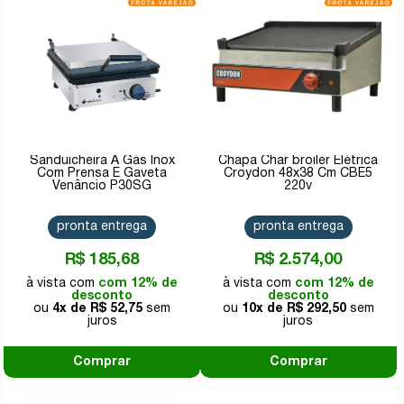
Sanduicheira A Gás Inox
Chapa Char broiler Elétrica
Com Prensa E Gaveta
Croydon 48x38 Cm CBE5
Venâncio P30SG
220v
pronta entrega
pronta entrega
R$ 185,68
R$ 2.574,00
com 12% de
com 12% de
desconto
desconto
4x de
R$ 52,75
10x de
R$ 292,50
Comprar
Comprar