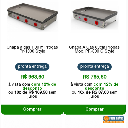
Chapa a gás 1.00 m Progás
Chapa A Gás 80cm Progás
Pr-1000 Style
Mod. PR-800 G Style
pronta entrega
pronta entrega
R$ 963,60
R$ 765,60
com 12% de
com 12% de
desconto
desconto
10x de
R$ 109,50
10x de
R$ 87,00
Comprar
Comprar