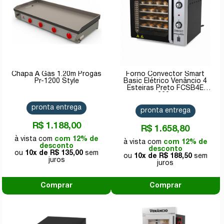
Chapa A Gás 1.20m Progás
Forno Convector Smart
Pr-1200 Style
Basic Elétrico Venâncio 4
Esteiras Preto FCSB4E
220v
pronta entrega
pronta entrega
R$ 1.188,00
R$ 1.658,80
com 12% de
com 12% de
desconto
desconto
10x de
R$ 135,00
10x de
R$ 188,50
Comprar
Comprar