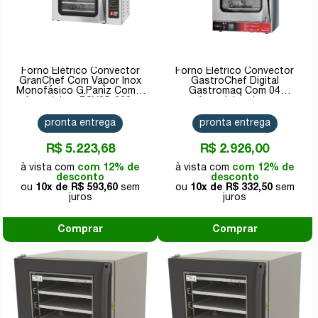
Forno Elétrico Convector
Forno Elétrico Convector
GranChef Com Vapor Inox
GastroChef Digital
Monofásico G.Paniz Com 5
Gastromaq Com 04
Assadeiras FCV35-220v
Assadeiras Inox
Monofásico FC35D-220v
pronta entrega
pronta entrega
R$ 5.223,68
R$ 2.926,00
com 12% de
com 12% de
desconto
desconto
10x de
R$ 593,60
10x de
R$ 332,50
Comprar
Comprar