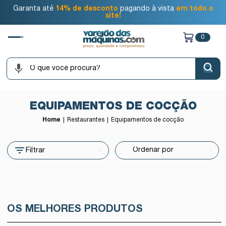
Garanta até
14% de desconto
pagando à vista
em todo o
site!
0
EQUIPAMENTOS DE COCÇÃO
Home
Restaurantes
Equipamentos de cocção
Filtrar
OS MELHORES PRODUTOS