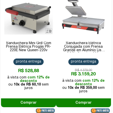
Sanduicheira Mini Grill Com
Sanduicheira Elétrica
Prensa Elétrica Progás PR-
Conjugada com Prensa
220E New Queen-220v
Grande em Alumínio Liso
SCGL Croydon 220v
pronta entrega
pronta entrega
R$ 528,88
R$ 4.379,00
R$ 3.159,20
com 12% de
com 12% de
desconto
desconto
10x de
R$ 60,10
10x de
R$ 359,00
Comprar
Comprar