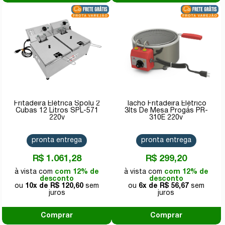
Fritadeira Elétrica Spolu 2
Tacho Fritadeira Elétrico
Cubas 12 Litros SPL-571
3lts De Mesa Progás PR-
220v
310E 220v
pronta entrega
pronta entrega
R$ 1.061,28
R$ 299,20
com 12% de
com 12% de
desconto
desconto
10x de
R$ 120,60
6x de
R$ 56,67
Comprar
Comprar