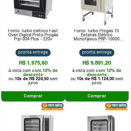
Forno Turbo Elétrico Fast
Forno Turbo Progás 10
Oven Digital Preto Progás
Esteiras Elétrico
Prp-004 Plus - 220v
Monofásico PRP-10000
Style 220V
pronta entrega
pronta entrega
R$ 1.975,60
R$ 9.891,20
com 12% de
com 12% de
desconto
desconto
10x de
R$ 224,50
10x de
R$ 1.124,00
Comprar
Comprar