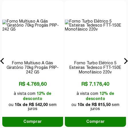
Forno Multiuso A Gás
Forno Turbo Elétrico 5
Giratório 70kg Progás PRP-
Esteiras Tedesco FTT-150E
242 G5
Monofásico 220v
R$ 4.769,60
R$ 7.176,40
à vista com
12% de
à vista com
12% de
desconto
desconto
ou
10x de R$ 542,00
sem
ou
10x de R$ 815,50
sem
juros
juros
Comprar
Comprar