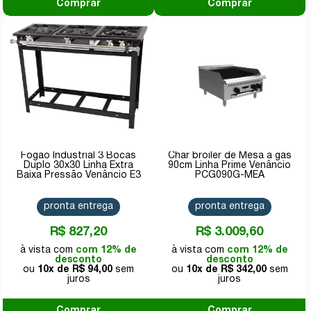
Comprar
Comprar
Fogão Industrial 3 Bocas
Char broiler de Mesa a gás
Duplo 30x30 Linha Extra
90cm Linha Prime Venâncio
Baixa Pressão Venâncio E3
PCG090G-MEA
pronta entrega
pronta entrega
R$ 827,20
R$ 3.009,60
com 12% de
com 12% de
desconto
desconto
10x de
R$ 94,00
10x de
R$ 342,00
Comprar
Comprar