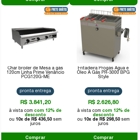
Char broiler de Mesa a gás
Fritadeira Progás Água e
120cm Linha Prime Venâncio
Óleo A Gás PR-3000 BPG
PCG120G-ME
Style
pronta entrega
pronta entrega
R$ 3.841,20
R$ 2.626,80
com 12% de
com 12% de
desconto
desconto
10x de
R$ 436,50
10x de
R$ 298,50
Comprar
Comprar