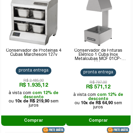
Conservador de Proteínas 4
Conservador de Frituras
Cubas Marchesoni 127v
Elétrico 1 Cuba Inox
Metalcubas MCF 01CP-
220v
pronta entrega
pronta entrega
R$ 2.485,00
R$ 797,00
R$ 1.935,12
R$ 571,12
com 12% de
com 12% de
desconto
desconto
10x de
R$ 219,90
10x de
R$ 64,90
Comprar
Comprar