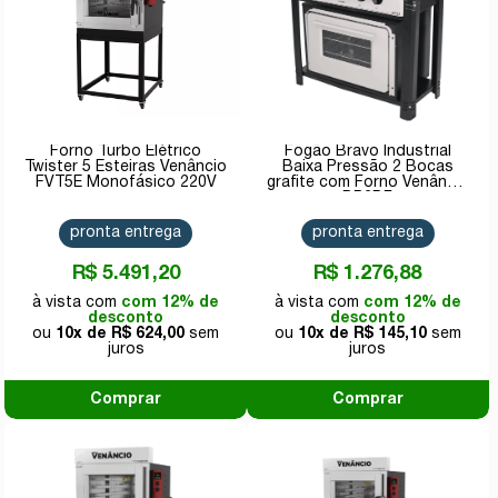
Forno Turbo Elétrico
Fogão Bravo Industrial
Twister 5 Esteiras Venâncio
Baixa Pressão 2 Bocas
FVT5E Monofásico 220V
grafite com Forno Venâncio
BR2BF
pronta entrega
pronta entrega
R$ 5.491,20
R$ 1.276,88
com 12% de
com 12% de
desconto
desconto
10x de
R$ 624,00
10x de
R$ 145,10
Comprar
Comprar