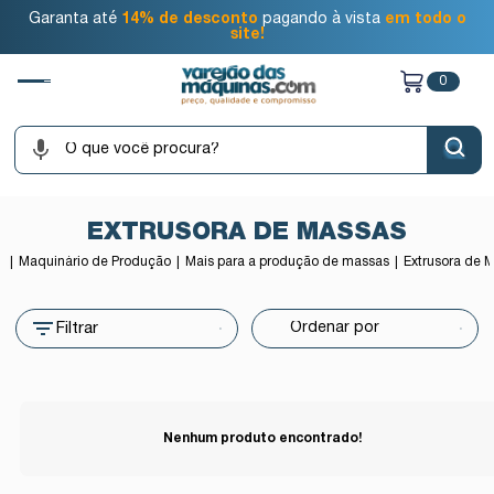
Garanta até
14% de desconto
pagando à vista
em todo o
site!
0
EXTRUSORA DE MASSAS
e
Maquinário de Produção
Mais para a produção de massas
Extrusora de 
Filtrar
Nenhum produto encontrado!