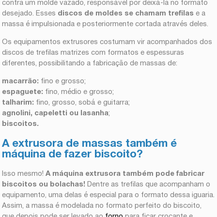
contra um molde vazado, responsável por deixá-la no formato
desejado. Esses
discos de moldes se chamam trefilas
e a
massa é impulsionada e posteriormente cortada através deles.
Os equipamentos extrusores costumam vir acompanhados dos
discos de trefilas matrizes com formatos e espessuras
diferentes, possibilitando a fabricação de massas de:
macarrão:
fino e grosso;
espaguete:
fino, médio e grosso;
talharim:
fino, grosso, sobá e guitarra;
agnolini, capeletti ou lasanha
;
biscoitos
.
A extrusora de massas também é
máquina de fazer biscoito?
Isso mesmo!
A máquina extrusora também pode fabricar
biscoitos
ou bolachas!
Dentre as trefilas que acompanham o
equipamento, uma delas é especial para o formato dessa iguaria.
Assim, a massa é modelada no formato perfeito do biscoito,
que depois pode ser levado ao
forno
para ficar crocante e