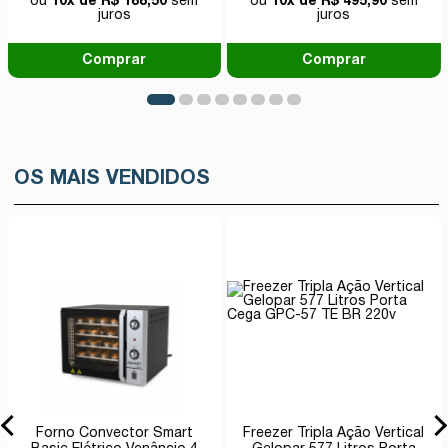
ou
10x de R$ 188,50
sem
ou
10x de R$ 495,90
sem
juros
juros
Comprar
Comprar
OS MAIS VENDIDOS
Forno Convector Smart
Freezer Tripla Ação Vertical