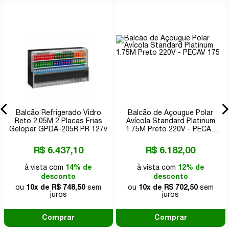
Balcão Refrigerado Vidro
Balcão de Açougue Polar
Reto 2,05M 2 Placas Frias
Avícola Standard Platinum
Gelopar GPDA-205R PR 127v
1.75M Preto 220V - PECAV
175
R$ 6.437,10
R$ 6.182,00
à vista com
14% de
à vista com
12% de
desconto
desconto
ou
10x de R$ 748,50
sem
ou
10x de R$ 702,50
sem
juros
juros
Comprar
Comprar