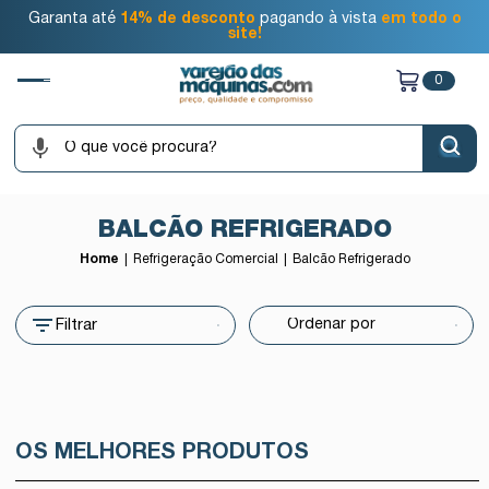
Garanta até
14% de desconto
pagando à vista
em todo o
site!
0
BALCÃO REFRIGERADO
Home
Refrigeração Comercial
Balcão Refrigerado
Filtrar
OS MELHORES PRODUTOS