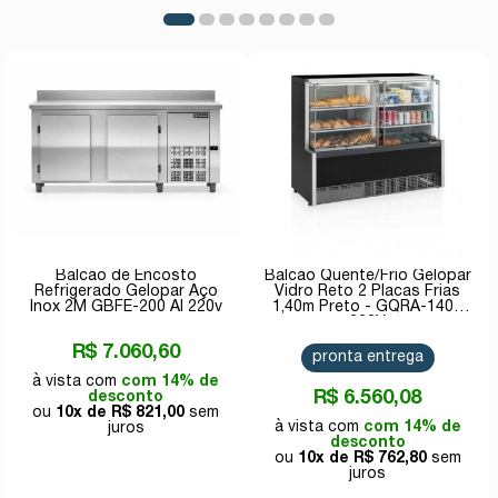
Balcão de Encosto
Balcão Quente/Frio Gelopar
Refrigerado Gelopar Aço
Vidro Reto 2 Placas Frias
Inox 2M GBFE-200 AI 220v
1,40m Preto - GQRA-140R
220V
R$ 7.060,60
pronta entrega
com 14% de
R$ 6.560,08
desconto
10x de
R$ 821,00
com 14% de
desconto
10x de
R$ 762,80