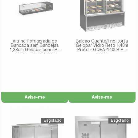
Vitrine Refrigerada de
Balcão Quente/Frio-torta
Bancada sem Bandejas
Gelopar Vidro Reto 1,40m
1,38cm Gelopar com LED
Preto - GQEA-140LB PR
GVRS-150-PR 220V
220V
Avise-me
Avise-me