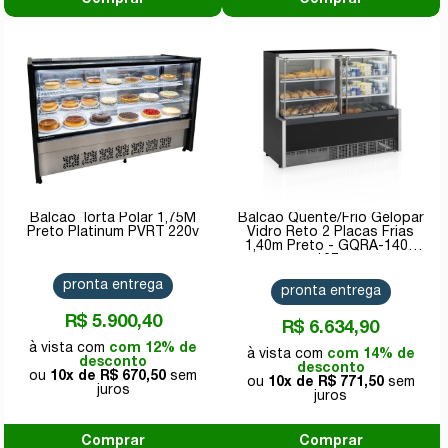
Balcão Torta Polar 1,75M
Balcão Quente/Frio Gelopar
Preto Platinum PVRT 220v
Vidro Reto 2 Placas Frias
1,40m Preto - GQRA-140R
127v
pronta entrega
pronta entrega
R$ 5.900,40
R$ 6.634,90
com 12% de
com 14% de
desconto
desconto
10x de
R$ 670,50
10x de
R$ 771,50
Comprar
Comprar