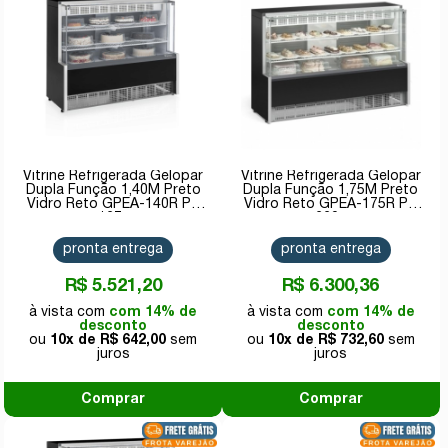
Vitrine Refrigerada Gelopar
Vitrine Refrigerada Gelopar
Dupla Função 1,40M Preto
Dupla Função 1,75M Preto
Vidro Reto GPEA-140R PR
Vidro Reto GPEA-175R PR
127v
220v
pronta entrega
pronta entrega
R$ 5.521,20
R$ 6.300,36
com 14% de
com 14% de
desconto
desconto
10x de
R$ 642,00
10x de
R$ 732,60
Comprar
Comprar