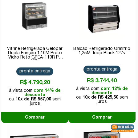
Vitrine Refrigerada Gelopar
Balcão Refrigerado Ormifrio
Dupla Função 1,10M Preto
1,25M Toop Black 127v
Vidro Reto GPEA-110R PR
127v
pronta entrega
pronta entrega
R$ 3.744,40
R$ 4.790,20
com 12% de
com 14% de
desconto
desconto
10x de
R$ 425,50
10x de
R$ 557,00
Comprar
Comprar