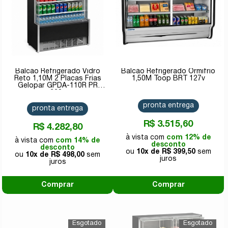
Balcão Refrigerado Vidro
Balcão Refrigerado Ormifrio
Reto 1,10M 2 Placas Frias
1,50M Toop BRT 127v
Gelopar GPDA-110R PR
220v
pronta entrega
pronta entrega
R$ 3.515,60
R$ 4.282,80
com 12% de
com 14% de
desconto
desconto
10x de
R$ 399,50
10x de
R$ 498,00
Comprar
Comprar