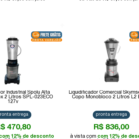
Comprar
Comprar
dor Industrial Spolu Alta
Liquidificador Comercial Skyms
ox 2 Litros SPL-023ECO
Copo Monobloco 2 Litros L2 B
127v
ronta entrega
pronta entrega
$ 470,80
R$ 836,00
com 12% de desconto
com 12% de des