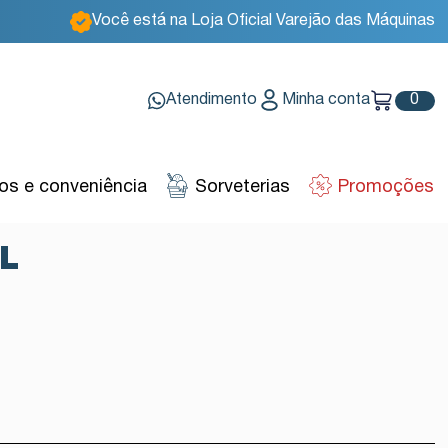
Você está na Loja Oficial Varejão das Máquinas
Atendimento
Minha conta
0
s e conveniência
Sorveterias
Promoções
L