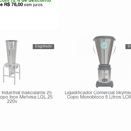
com 12% de desconto
de
R$ 76,00
Comprar
Avise-me
r Industrial Basculante 25
Liquidificador Comercial Skyms
Copo Inox Metvisa LQL.25
Copo Monobloco 6 Litros LC6
220v