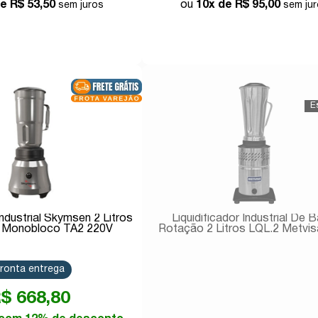
de
R$ 53,50
10x de
R$ 95,00
Comprar
Comprar
Industrial Skymsen 2 Litros
Liquidificador Industrial De B
 Monobloco TA2 220V
Rotação 2 Litros LQL.2 Metvis
ronta entrega
$ 668,80