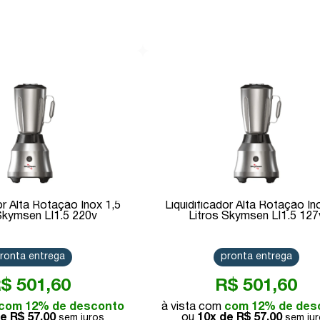
Comprar
Comprar
or Alta Rotação Inox 1,5
Liquidificador Alta Rotação In
Skymsen LI1.5 220v
Litros Skymsen LI1.5 127
ronta entrega
pronta entrega
$ 501,60
R$ 501,60
com 12% de desconto
com 12% de des
de
R$ 57,00
10x de
R$ 57,00