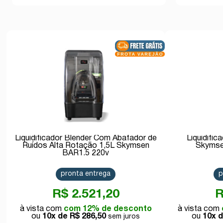
Liquidificador Blender Com Abafador de
Liquidific
Ruídos Alta Rotação 1,5L Skymsen
Skymsen
BAR1.5 220v
pronta entrega
p
R$ 2.521,20
R
com 12% de desconto
10x de
R$ 286,50
10x 