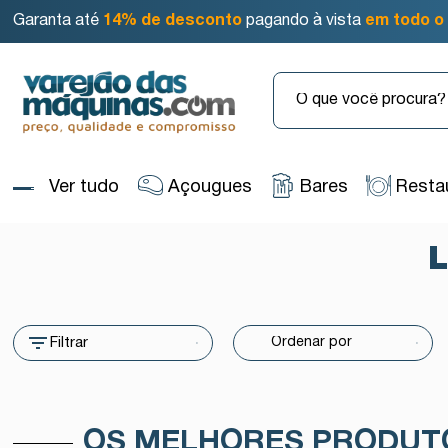
Garanta até
14% de desconto
pagando à vista
em todo o 
Ver tudo
Açougues
Bares
Resta
Filtrar
OS MELHORES PRODUT