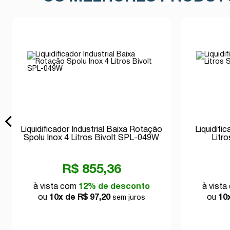
Liquidificador Industrial Baixa Rotação
Liquidifi
Spolu Inox 4 Litros Bivolt SPL-049W
Litr
R$ 855,36
à vista com
12% de desconto
à vist
ou
10x de R$ 97,20
ou
10
sem juros