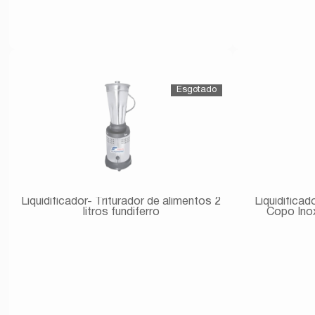
Avise-me
Liquidificador- Triturador de alimentos 2
Liquidificad
litros fundiferro
Copo Ino