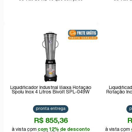
Comprar
Liquidificador Industrial Baixa Rotação
Liquidifica
Spolu Inox 4 Litros Bivolt SPL-049W
Rotação In
pronta entrega
p
R$ 855,36
R
com 12% de desconto