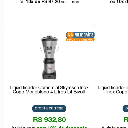
10x de
R$ 97,20
10x 
Comprar
Liquidificador Comercial Skymsen Inox
Liquidificador 
Copo Monobloco 4 Litros L4 Bivolt
Inox Copo
pronta entrega
p
R$ 932,80
R