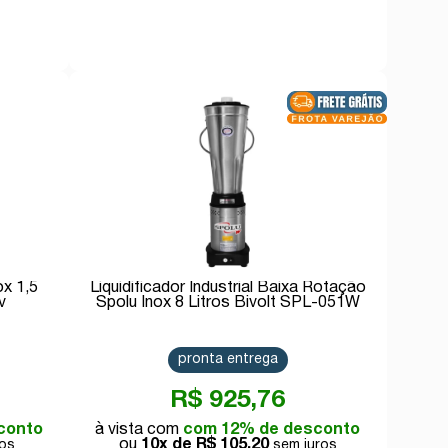
Comprar
ox 1,5
Liquidificador Industrial Baixa Rotação
v
Spolu Inox 8 Litros Bivolt SPL-051W
pronta entrega
R$ 925,76
conto
com 12% de desconto
10x de
R$ 105,20