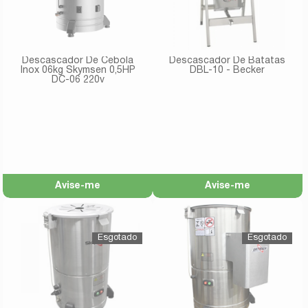
Descascador De Cebola
Descascador De Batatas
Inox 06kg Skymsen 0,5HP
DBL-10 - Becker
DC-06 220v
Avise-me
Avise-me