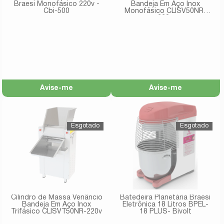
Braesi Monofásico 220v -
Bandeja Em Aço Inox
Cbi-500
Monofásico CLISV50NR-
220v
Avise-me
Avise-me
Cilindro de Massa Venâncio
Batedeira Planetária Braesi
Bandeja Em Aço Inox
Eletrônica 18 Litros BPEL-
Trifásico CLISVT50NR-220v
18 PLUS- Bivolt