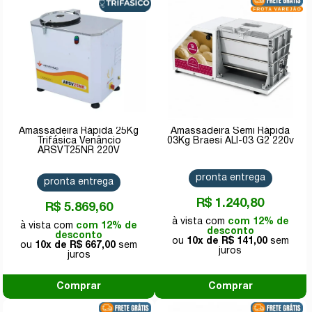
Amassadeira Rápida 25Kg
Amassadeira Semi Rápida
Trifásica Venâncio
03Kg Braesi ALI-03 G2 220v
ARSVT25NR 220V
pronta entrega
pronta entrega
R$ 1.240,80
R$ 5.869,60
com 12% de
com 12% de
desconto
desconto
10x de
R$ 141,00
10x de
R$ 667,00
Comprar
Comprar