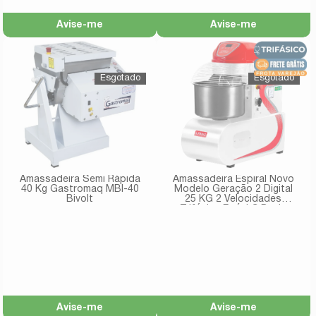
Avise-me
Avise-me
Amassadeira Semi Rápida
Amassadeira Espiral Novo
40 Kg Gastromaq MBI-40
Modelo Geração 2 Digital
Bivolt
25 KG 2 Velocidades
Trifásica Epóxi G.Paniz
AE25G2 220v
Avise-me
Avise-me