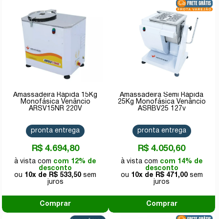
Amassadeira Rápida 15Kg
Amassadeira Semi Rápida
Monofásica Venâncio
25Kg Monofásica Venâncio
ARSV15NR 220V
ASRBV25 127v
pronta entrega
pronta entrega
R$ 4.694,80
R$ 4.050,60
com 12% de
com 14% de
desconto
desconto
10x de
R$ 533,50
10x de
R$ 471,00
Comprar
Comprar