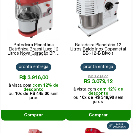
Batedeira Planetária
Batedeira Planetária 12
Eletrônica Braesi Luxo 12
Litros Balde Inox Copametal
Litros Nova Geração BPEL
BBI-12-B Bivolt
12/1 G4 Bivolt
pronta entrega
pronta entrega
R$ 3.916,00
R$ 3.915,00
R$ 3.079,12
com 12% de
com 12% de
desconto
desconto
10x de
R$ 445,00
10x de
R$ 349,90
Comprar
Comprar