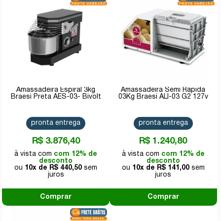
Amassadeira Espiral 3kg
Amassadeira Semi Rápida
Braesi Preta AES-03- Bivolt
03Kg Braesi ALI-03 G2 127v
pronta entrega
pronta entrega
R$ 3.876,40
R$ 1.240,80
com 12% de
com 12% de
desconto
desconto
10x de
R$ 440,50
10x de
R$ 141,00
Comprar
Comprar