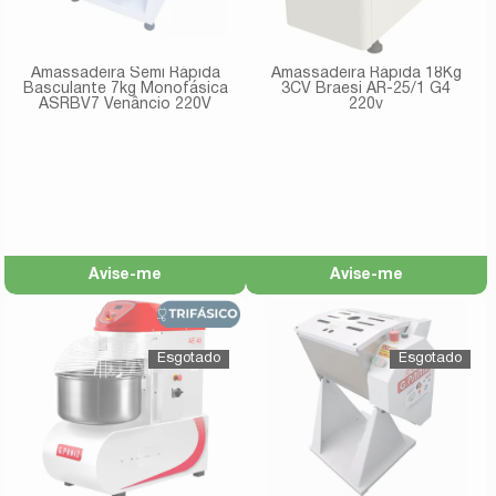
Amassadeira Semi Rápida
Amassadeira Rápida 18Kg
Basculante 7kg Monofásica
3CV Braesi AR-25/1 G4
ASRBV7 Venâncio 220V
220v
Avise-me
Avise-me