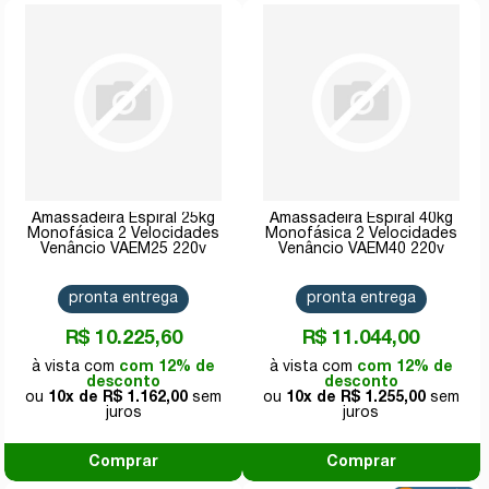
Amassadeira Espiral 25kg
Amassadeira Espiral 40kg
Monofásica 2 Velocidades
Monofásica 2 Velocidades
Venâncio VAEM25 220v
Venâncio VAEM40 220v
pronta entrega
pronta entrega
R$ 10.225,60
R$ 11.044,00
com 12% de
com 12% de
desconto
desconto
10x de
R$ 1.162,00
10x de
R$ 1.255,00
Comprar
Comprar