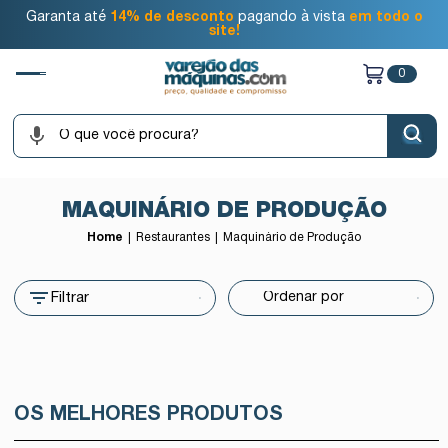
Garanta até
14% de desconto
pagando à vista
em todo o
site!
0
MAQUINÁRIO DE PRODUÇÃO
Home
Restaurantes
Maquinário de Produção
Filtrar
OS MELHORES PRODUTOS