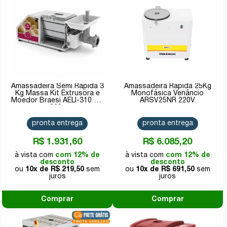
Amassadeira Semi Rápida 3
Amassadeira Rápida 25Kg
Kg Massa Kit Extrusora e
Monofásica Venâncio
Moedor Braesi AELI-310 G2
ARSV25NR 220V
220v
pronta entrega
pronta entrega
R$ 1.931,60
R$ 6.085,20
com 12% de
com 12% de
desconto
desconto
10x de
R$ 219,50
10x de
R$ 691,50
Comprar
Comprar