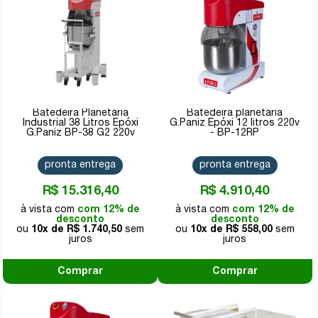
Batedeira Planetária
Batedeira planetária
Industrial 38 Litros Epóxi
G.Paniz Epóxi 12 litros 220v
G.Paniz BP-38 G2 220v
- BP-12RP
pronta entrega
pronta entrega
R$ 15.316,40
R$ 4.910,40
com 12% de
com 12% de
desconto
desconto
10x de
R$ 1.740,50
10x de
R$ 558,00
Comprar
Comprar