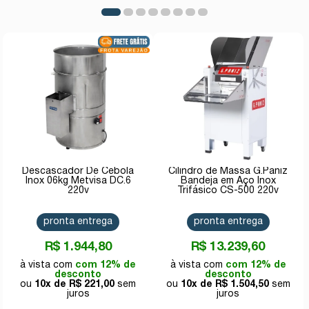
Descascador De Cebola
Cilindro de Massa G.Paniz
Inox 06kg Metvisa DC.6
Bandeja em Aço Inox
220v
Trifásico CS-500 220v
pronta entrega
pronta entrega
R$ 1.944,80
R$ 13.239,60
com 12% de
com 12% de
desconto
desconto
10x de
R$ 221,00
10x de
R$ 1.504,50