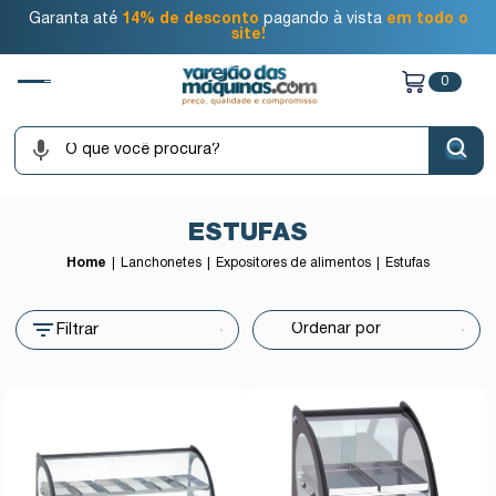
Garanta até
14% de desconto
pagando à vista
em todo o
site!
0
ESTUFAS
Home
Lanchonetes
Expositores de alimentos
Estufas
Filtrar