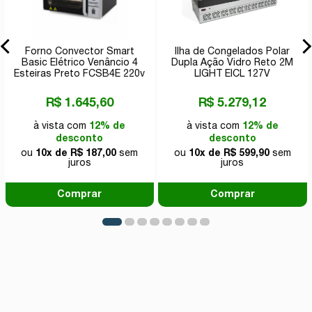
Forno Convector Smart
Ilha de Congelados Polar
Basic Elétrico Venâncio 4
Dupla Ação Vidro Reto 2M
Esteiras Preto FCSB4E 220v
LIGHT EICL 127V
R$ 1.645,60
R$ 5.279,12
à vista com
12% de
à vista com
12% de
desconto
desconto
ou
10x de R$ 187,00
sem
ou
10x de R$ 599,90
sem
juros
juros
Comprar
Comprar