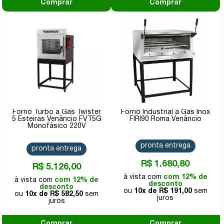
Comprar
Comprar
Forno Turbo a Gás Twister
Forno Industrial a Gás Inox
5 Esteiras Venâncio FVT5G
FIRI90 Roma Venâncio
Monofásico 220V
pronta entrega
pronta entrega
R$ 1.680,80
R$ 5.126,00
com 12% de
com 12% de
desconto
desconto
10x de
R$ 191,00
10x de
R$ 582,50
Comprar
Comprar