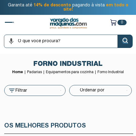
Garanta até
14% de desconto
pagando à vista
em todo o
site!
0
FORNO INDUSTRIAL
Home
Padarias
Equipamentos para cozinha
Forno Industrial
Filtrar
OS MELHORES PRODUTOS