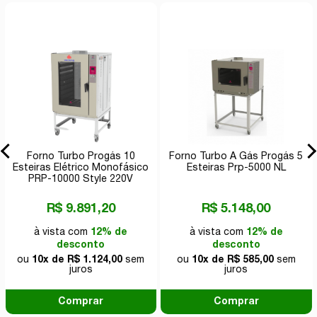
Forno Turbo Progás 10
Forno Turbo A Gás Progás 5
Esteiras Elétrico Monofásico
Esteiras Prp-5000 NL
PRP-10000 Style 220V
R$ 9.891,20
R$ 5.148,00
à vista com
12% de
à vista com
12% de
desconto
desconto
ou
10x de R$ 1.124,00
sem
ou
10x de R$ 585,00
sem
juros
juros
Comprar
Comprar