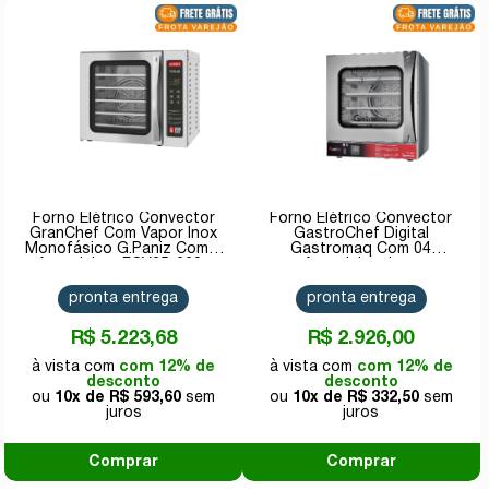
Forno Elétrico Convector
Forno Elétrico Convector
GranChef Com Vapor Inox
GastroChef Digital
Monofásico G.Paniz Com 5
Gastromaq Com 04
Assadeiras FCV35-220v
Assadeiras Inox
Monofásico FC35D-220v
pronta entrega
pronta entrega
R$ 5.223,68
R$ 2.926,00
com 12% de
com 12% de
desconto
desconto
10x de
R$ 593,60
10x de
R$ 332,50
Comprar
Comprar