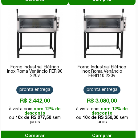
Forno Industrial Elétrico
Forno Industrial Elétrico
Inox Roma Venâncio FERI90
Inox Roma Venâncio
220v
FERI110 220v
pronta entrega
pronta entrega
R$ 2.442,00
R$ 3.080,00
com 12% de
com 12% de
desconto
desconto
10x de
R$ 277,50
10x de
R$ 350,00
Comprar
Comprar