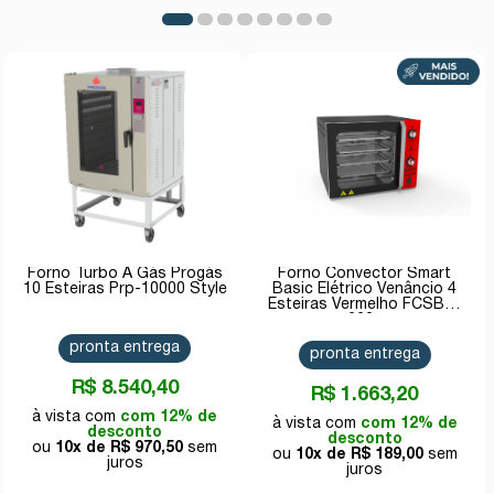
Forno Turbo A Gás Progás
Forno Convector Smart
10 Esteiras Prp-10000 Style
Basic Elétrico Venâncio 4
Esteiras Vermelho FCSB4E
220v
pronta entrega
pronta entrega
R$ 8.540,40
R$ 1.663,20
com 12% de
com 12% de
desconto
desconto
10x de
R$ 970,50
10x de
R$ 189,00