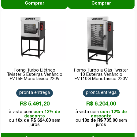
Comprar
Comprar
Forno Turbo Elétrico
Forno Turbo a Gás Twister
Twister 5 Esteiras Venâncio
10 Esteiras Venâncio
FVT5E Monofásico 220V
FVT10G Monofásico 220V
pronta entrega
pronta entrega
R$ 5.491,20
R$ 6.204,00
com 12% de
com 12% de
desconto
desconto
10x de
R$ 624,00
10x de
R$ 705,00