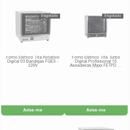
Forno Elétrico Titã Rotativo
Forno Elétrico Titã Turbo
Digital 03 Bandejas FGE3 -
Digital Profissional 10
220V
Assadeiras Maxx FETPD 10
220V
Avise-me
Avise-me