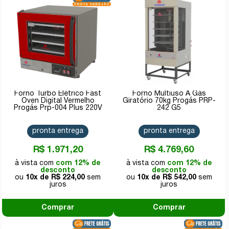
Forno Turbo Elétrico Fast
Forno Multiuso A Gás
Oven Digital Vermelho
Giratório 70kg Progás PRP-
Progás Prp-004 Plus 220V
242 G5
pronta entrega
pronta entrega
R$ 1.971,20
R$ 4.769,60
com 12% de
com 12% de
desconto
desconto
10x de
R$ 224,00
10x de
R$ 542,00
Comprar
Comprar