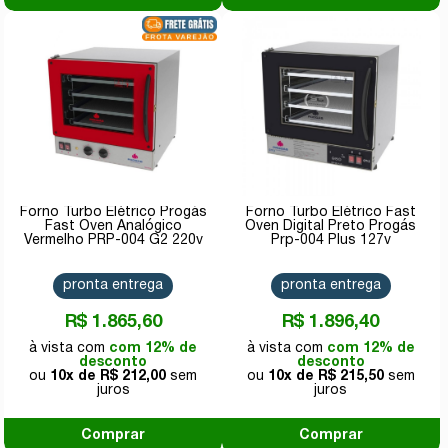
Forno Turbo Elétrico Progás
Forno Turbo Elétrico Fast
Fast Oven Analógico
Oven Digital Preto Progás
Vermelho PRP-004 G2 220v
Prp-004 Plus 127v
pronta entrega
pronta entrega
R$ 1.865,60
R$ 1.896,40
com 12% de
com 12% de
desconto
desconto
10x de
R$ 212,00
10x de
R$ 215,50
Comprar
Comprar