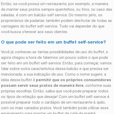
Então, se você possui um restaurante, por exemplo, a maneira
de manter seus pratos sempre quentinhos, ou frios, no caso das
saladas, é com um balcão-self service. Do mesmo jeito, os
proprietários de padarias também podem desfrutar de todas as
vantagens do buffet self-service. Tudo vai depender do que
você busca oferecer aos seus clientes.
O que pode ser feito em um buffet self-service?
Você já conheceu as tantas possibilidades de uso do buffet, e
agora chegou a hora de falarmos um pouco sobre o que pode
ser feito em um buffet self-service. Então, para começar, vamos
falar sobre outra característica desse balcão e que precisa ser
mencionada: a sua indicação de uso. Como o nome sugere, a
ideia desse buffet é
permitir que os próprios consumidores
possam servir seus pratos de maneira livre
, conforme suas
próprias escolhas. Então, saiba que você pode preparar todos
os tipos de refeição que desejar! Com um buffet self-service é
possível preparar todo o cardápio de um restaurante à quilo,
com os mais variados pratos. Você também pode utilizar esse
equipamento para montar um buffet de café da manhã