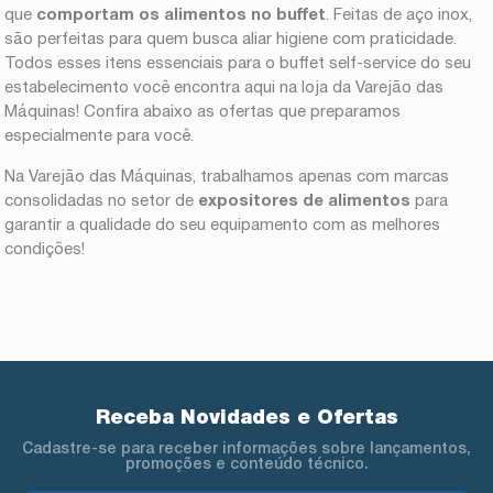
que
comportam os alimentos no buffet
. Feitas de aço inox,
são perfeitas para quem busca aliar higiene com praticidade.
Todos esses itens essenciais para o buffet self-service do seu
estabelecimento você encontra aqui na loja da Varejão das
Máquinas! Confira abaixo as ofertas que preparamos
especialmente para você.
Na Varejão das Máquinas, trabalhamos apenas com marcas
consolidadas no setor de
expositores de alimentos
para
garantir a qualidade do seu equipamento com as melhores
condições!
Receba Novidades e Ofertas
Cadastre-se para receber informações sobre lançamentos,
promoções e conteúdo técnico.