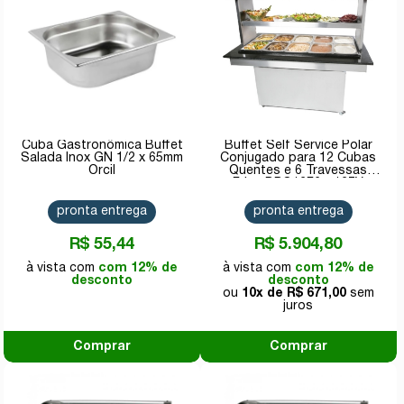
Cuba Gastronômica Buffet
Buffet Self Service Polar
Salada Inox GN 1/2 x 65mm
Conjugado para 12 Cubas
Orcil
Quentes e 6 Travessas
Frias BRQ12F6 - 127V
(Cubas e Travessas Não
Acom
pronta entrega
pronta entrega
R$ 55,44
R$ 5.904,80
com 12% de
com 12% de
desconto
desconto
10x de
R$ 671,00
Comprar
Comprar