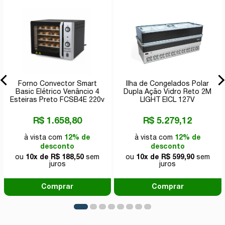
Forno Convector Smart
Ilha de Congelados Polar
Basic Elétrico Venâncio 4
Dupla Ação Vidro Reto 2M
Esteiras Preto FCSB4E 220v
LIGHT EICL 127V
R$ 1.658,80
R$ 5.279,12
à vista com
12% de
à vista com
12% de
desconto
desconto
ou
10x de R$ 188,50
sem
ou
10x de R$ 599,90
sem
juros
juros
Comprar
Comprar