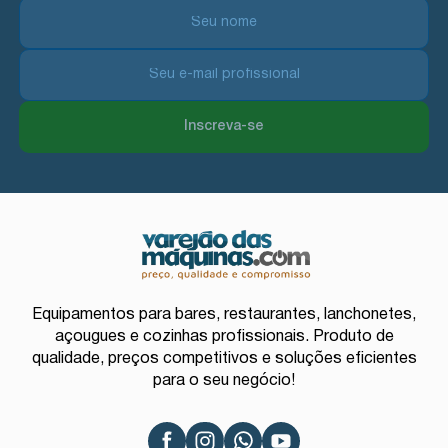
Inscreva-se
Equipamentos para bares, restaurantes, lanchonetes,
açougues e cozinhas profissionais. Produto de
qualidade, preços competitivos e soluções eficientes
para o seu negócio!