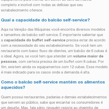
completo e incrível com todas as delícias que seu
estabelecimento oferece.
Qual a capacidade do balcão self-service?
Aqui na Varejão das Máquinas você encontra diversos modelos
e tamanhos de balcão self-service. É importante salientar que
a
capacidade do buffet self-service
precisa estar de acordo
com a necessidade do seu estabelecimento. Se você tem um
restaurante com baixo fluxo de clientes, um balcão de 6 cubas é
o ideal. Agora, se você tem que atender um
volume maior de
pessoas
, com certeza precisa de um buffet com 8 cubas. Por
fim, existem ainda os equipamentos com 12 cubas. Esse modelo
é mais indicado para os casos onde a demanda é alta.
Como o balcão self-service mantém os alimentos
aquecidos?
Quem possui restaurantes, padarias e demais estabelecimentos
que servem ao público, sabe que encantar os consumidores é
um desafio. Mas, fala sério, ninguém resiste ao cheirinho de