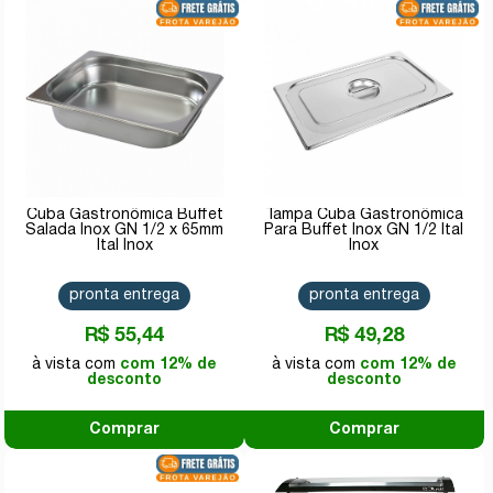
Cuba Gastronômica Buffet
Tampa Cuba Gastronômica
Salada Inox GN 1/2 x 65mm
Para Buffet Inox GN 1/2 Ital
Ital Inox
Inox
pronta entrega
pronta entrega
R$ 55,44
R$ 49,28
com 12% de
com 12% de
desconto
desconto
Comprar
Comprar