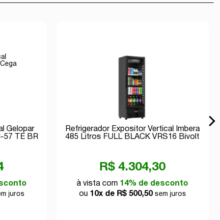
al Gelopar
Refrigerador Expositor Vertical Imbera
C-57 TE BR
485 Litros FULL BLACK VRS16 Bivolt
Inverter
4
R$ 4.304,30
sconto
à vista com
14% de desconto
ou
10x de R$ 500,50
m juros
sem juros