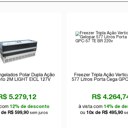
ongelados Polar Dupla Ação
Freezer Tripla Ação Vertic
eto 2M LIGHT EICL 127V
577 Litros Porta Cega GP
220v
R$ 5.279,12
R$ 4.264,7
a com
12% de desconto
à vista com
14% de de
 de R$ 599,90
ou
10x de R$ 495,90
sem juros
se