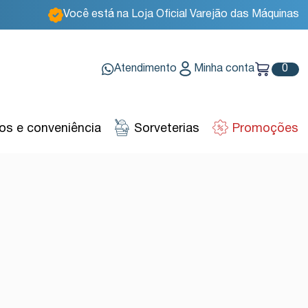
Você está na Loja Oficial Varejão das Máquinas
Atendimento
Minha conta
0
s e conveniência
Sorveterias
Promoções