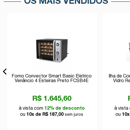
OS MAIS VENDIDOS
Forno Convector Smart Basic Elétrico
Ilha de C
Venâncio 4 Esteiras Preto FCSB4E
Vidro R
220v
R$ 1.645,60
à vista com
12% de desconto
à vist
ou
10x de R$ 187,00
ou
10x
sem juros