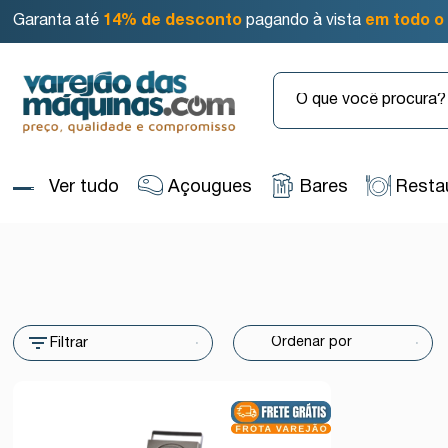
Garanta até
14% de desconto
pagando à vista
em todo o 
Ver tudo
Açougues
Bares
Resta
Filtrar