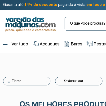
Garanta até
14% de desconto
pagando à vista
em todo o 
Ver tudo
Açougues
Bares
Resta
Filtrar
OS MELHORES PRODUT