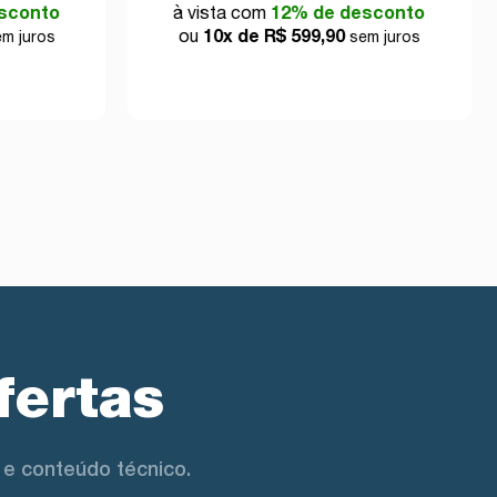
sconto
à vista com
12% de desconto
ou
10x de R$ 599,90
m juros
sem juros
fertas
e conteúdo técnico.