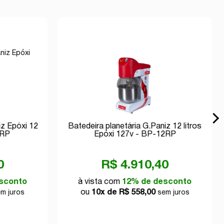
iz Epóxi 12
Batedeira planetária G.Paniz 12 litros
2RP
Epóxi 127v - BP-12RP
0
R$ 4.910,40
sconto
à vista com
12% de desconto
ou
10x de R$ 558,00
m juros
sem juros