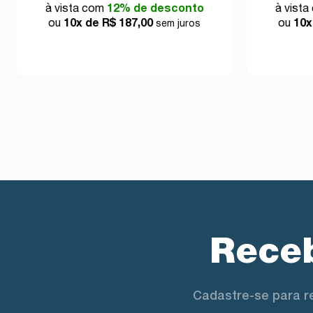
à vista com
12% de desconto
à vist
ou
10x de R$ 187,00
ou
10x
sem juros
Receb
Cadastre-se para r