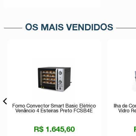
Avise-me
OS MAIS VENDIDOS
Forno Convector Smart Basic Elétrico
Ilha de C
Venâncio 4 Esteiras Preto FCSB4E
Vidro R
220v
R$ 1.645,60