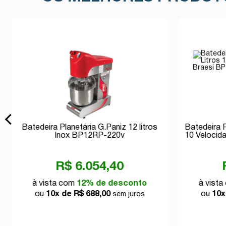
Batedeira Planetária G.Paniz 12 litros
Batedeira P
Inox BP12RP-220v
10 Velocida
R$ 6.054,40
à vista com
12% de desconto
à vist
ou
10x de R$ 688,00
ou
10x
sem juros