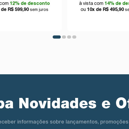
a com
12% de desconto
à vista com
14% de de
 de R$ 599,90
ou
10x de R$ 495,90
sem juros
se
a Novidades e O
eceber informações sobre lançamentos, promoções 