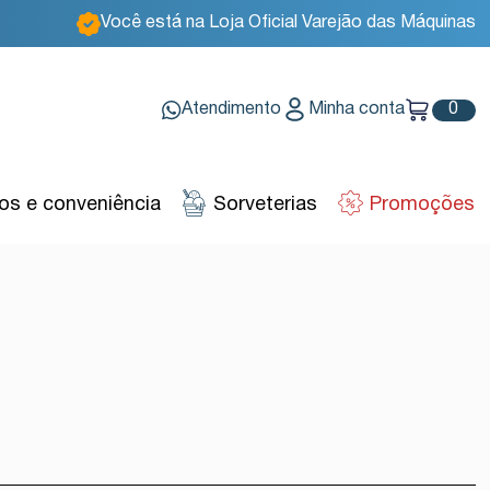
Você está na Loja Oficial Varejão das Máquinas
Atendimento
Minha conta
0
s e conveniência
Sorveterias
Promoções