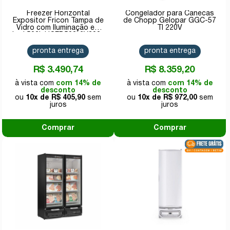
Freezer Horizontal
Congelador para Canecas
Expositor Fricon Tampa de
de Chopp Gelopar GGC-57
Vidro com Iluminação em
TI 220V
Led 503L HCEB503-2V300-
220V
pronta entrega
pronta entrega
R$ 3.490,74
R$ 8.359,20
com 14% de
com 14% de
desconto
desconto
10x de
R$ 405,90
10x de
R$ 972,00
Comprar
Comprar