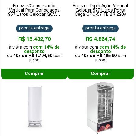
Freezer/Conservador
Freezer Tripla Ação Vertical
Vertical Para Congelados
Gelopar 577 Litros Porta
957 Litros Gelopar GCVC-
Cega GPC-57 TE BR 220v
950EL PR 220v
pronta entrega
pronta entrega
R$ 15.432,70
R$ 4.264,74
com 14% de
com 14% de
desconto
desconto
10x de
R$ 1.794,50
10x de
R$ 495,90
Comprar
Comprar