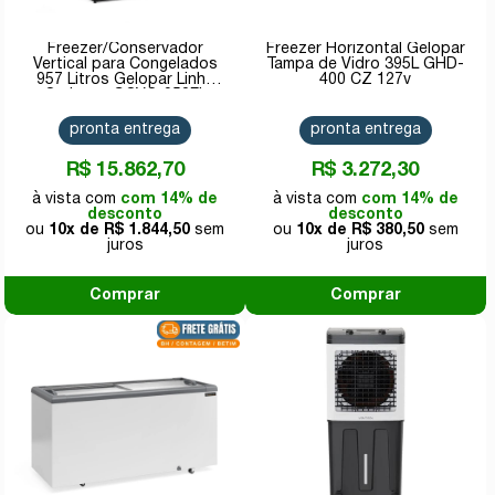
Freezer/Conservador
Freezer Horizontal Gelopar
Vertical para Congelados
Tampa de Vidro 395L GHD-
957 Litros Gelopar Linha
400 CZ 127v
Carbono GCVC-950EL
CB/PR 220v
pronta entrega
pronta entrega
R$ 15.862,70
R$ 3.272,30
com 14% de
com 14% de
desconto
desconto
10x de
R$ 1.844,50
10x de
R$ 380,50
Comprar
Comprar