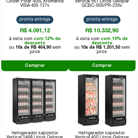
Cooler Polar 405L Kromanox
Vertical 957 Litros Gelopar
VISA 405 127v
GCBC-950/PR-220v
pronta entrega
pronta entrega
R$ 4.091,12
R$ 10.332,90
com 12% de
com 14% de
desconto
desconto
10x de
R$ 464,90
10x de
R$ 1.201,50
Comprar
Comprar
Refrigerador Expositor
Refrigerador Expositor
Vertical 1468 Litros Gelopar
Vertical 450 Litros Gelopar