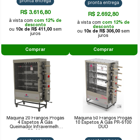
pronta entrega
pronta entrega
R$ 3.616,80
R$ 2.692,80
com 12% de
com 12% de
desconto
desconto
10x de
R$ 411,00
10x de
R$ 306,00
Comprar
Comprar
Máquina 20 Frangos Progás
Máquina 50 Frangos Progás
4 Espetos A Gás
10 Espetos A Gás PR-6100
Queimador Infravermelho
DUO
PR-621