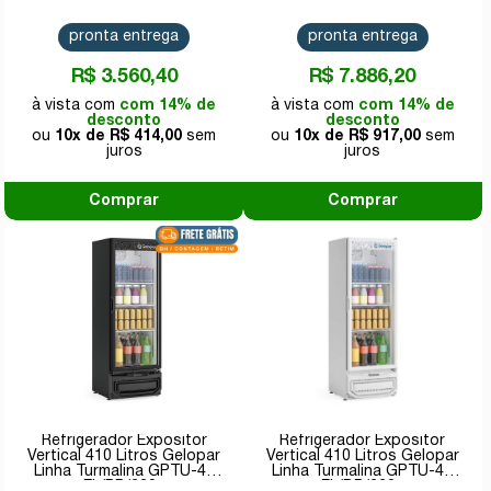
VR08
Bivolt Inverter G3D26S
pronta entrega
pronta entrega
R$ 3.560,40
R$ 7.886,20
com 14% de
com 14% de
desconto
desconto
10x de
R$ 414,00
10x de
R$ 917,00
Comprar
Comprar
Refrigerador Expositor
Refrigerador Expositor
Vertical 410 Litros Gelopar
Vertical 410 Litros Gelopar
Linha Turmalina GPTU-40
Linha Turmalina GPTU-40
EL/PR/220v
EL/BR/220v