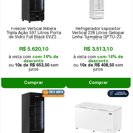
Freezer Vertical Imbera
Refrigerador Expositor
Tripla Ação 597 Litros Porta
Vertical 228 Litros Gelopar
de Vidro Full Black EVZ21
Linha Turmalina GPTU-230
MAX 220V
EL/BR/220v
R$ 5.620,10
R$ 3.513,10
com 14% de
com 14% de
desconto
desconto
10x de
R$ 653,50
10x de
R$ 408,50
Comprar
Comprar