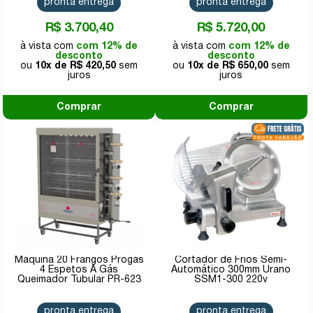
pronta entrega
pronta entrega
R$ 3.700,40
R$ 5.720,00
com 12% de
com 12% de
desconto
desconto
10x de
R$ 420,50
10x de
R$ 650,00
Comprar
Comprar
Máquina 20 Frangos Progás
Cortador de Frios Semi-
4 Espetos A Gás
Automático 300mm Urano
Queimador Tubular PR-623
SSM1-300 220v
pronta entrega
pronta entrega