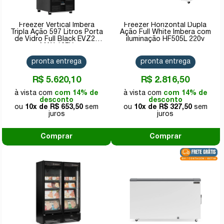
Freezer Vertical Imbera
Freezer Horizontal Dupla
Tripla Ação 597 Litros Porta
Ação Full White Imbera com
de Vidro Full Black EVZ21
iluminação HF505L 220v
MAX 127V
pronta entrega
pronta entrega
R$ 5.620,10
R$ 2.816,50
com 14% de
com 14% de
desconto
desconto
10x de
R$ 653,50
10x de
R$ 327,50
Comprar
Comprar