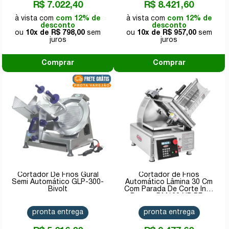
R$ 7.022,40
R$ 8.421,60
com 12% de
com 12% de
desconto
desconto
10x de
R$ 798,00
10x de
R$ 957,00
Comprar
Comprar
Cortador De Frios Gural
Cortador de Frios
Semi Automático GLP-300-
Automático Lâmina 30 Cm
Bivolt
Com Parada De Corte Inox
Bermar BM120 NR PF -
Bivolt
pronta entrega
pronta entrega