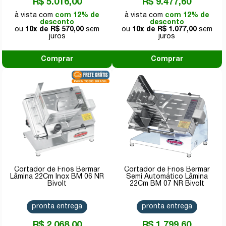
R$ 5.016,00
R$ 9.477,60
com 12% de
com 12% de
desconto
desconto
10x de
R$ 570,00
10x de
R$ 1.077,00
Comprar
Comprar
Cortador de Frios Bermar
Cortador de Frios Bermar
Lâmina 22Cm Inox BM 06 NR
Semi Automático Lâmina
Bivolt
22Cm BM 07 NR Bivolt
pronta entrega
pronta entrega
R$ 2.068,00
R$ 1.799,60