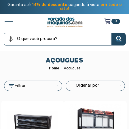
Garanta até
14% de desconto
pagando à vista
em todo o
site!
0
AÇOUGUES
Home
Açougues
Filtrar