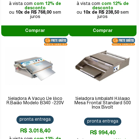
com 12% de
com 12% de
desconto
desconto
10x de
R$ 768,00
10x de
R$ 238,50
Comprar
Comprar
Seladora A Vácuo De Bico
Seladora Embalafil R.Baião
R.Baião Modelo B340 -220V
Mesa Frontal Standard 500
Inox Bivolt
pronta entrega
pronta entrega
R$ 3.018,40
R$ 994,40