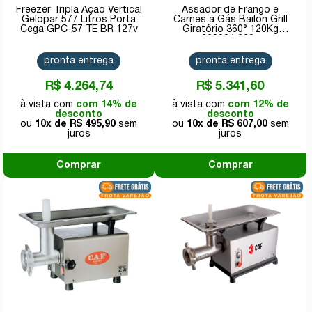
Freezer Tripla Ação Vertical
Assador de Frango e
Gelopar 577 Litros Porta
Carnes a Gás Bailon Grill
Cega GPC-57 TE BR 127v
Giratório 360° 120Kg
220004 220v
pronta entrega
pronta entrega
R$ 4.264,74
R$ 5.341,60
com 14% de
com 12% de
desconto
desconto
10x de
R$ 495,90
10x de
R$ 607,00
Comprar
Comprar