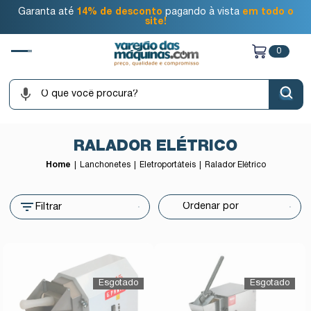
Garanta até
14% de desconto
pagando à vista
em todo o
site!
0
RALADOR ELÉTRICO
Home
Lanchonetes
Eletroportáteis
Ralador Elétrico
Filtrar