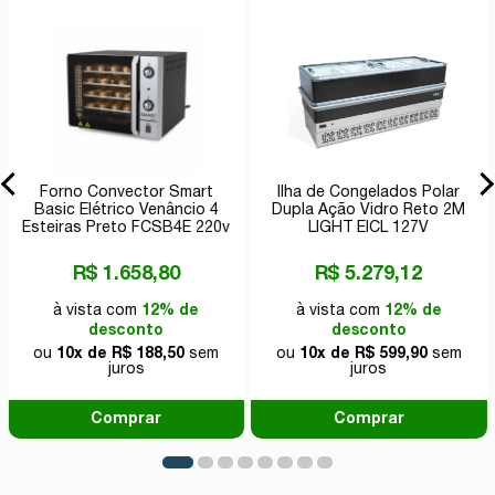
Forno Convector Smart
Ilha de Congelados Polar
Basic Elétrico Venâncio 4
Dupla Ação Vidro Reto 2M
Esteiras Preto FCSB4E 220v
LIGHT EICL 127V
R$ 1.658,80
R$ 5.279,12
à vista com
12% de
à vista com
12% de
desconto
desconto
ou
10x de R$ 188,50
sem
ou
10x de R$ 599,90
sem
juros
juros
Comprar
Comprar