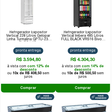
Refrigerador Expositor
Refrigerador Expositor
Vertical 228 Litros Gelopar
Vertical Imbera 485 Litros
Linha Turmalina GPTU-230
FULL BLACK VRS16 Bivolt
EL/BR/127v
Inverter
pronta entrega
pronta entrega
R$ 3.594,80
R$ 4.304,30
com 12% de
com 14% de
desconto
desconto
10x de
R$ 408,50
10x de
R$ 500,50
Comprar
Comprar