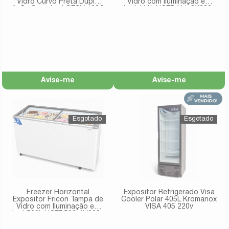
Vidro Curvo Preta Dupla
Vidro com Iluminação em
Ação Standard GESV 190C
Led 411L HCEB411-2V300-
PR 127v
220V
Avise-me
Avise-me
Freezer Horizontal
Expositor Refrigerado Visa
Expositor Fricon Tampa de
Cooler Polar 405L Kromanox
Vidro com Iluminação em
VISA 405 220v
Led 503L HCEB503-1V300-
127V