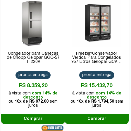
Congelador para Canecas
Freezer/Conservador
de Chopp Gelopar GGC-57
Vertical Para Congelados
TI 220V
957 Litros Gelopar GCVC-
950EL PR 220v
pronta entrega
pronta entrega
R$ 8.359,20
R$ 15.432,70
com 14% de
com 14% de
desconto
desconto
10x de
R$ 972,00
10x de
R$ 1.794,50
Comprar
Comprar