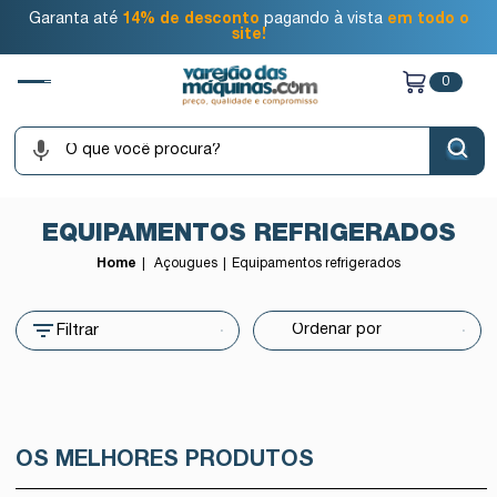
Garanta até
14% de desconto
pagando à vista
em todo o
site!
0
EQUIPAMENTOS REFRIGERADOS
Home
Açougues
Equipamentos refrigerados
Filtrar
OS MELHORES PRODUTOS