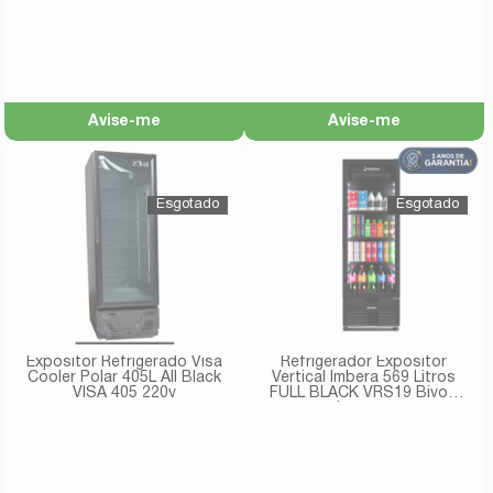
Avise-me
Avise-me
Expositor Refrigerado Visa
Refrigerador Expositor
Cooler Polar 405L All Black
Vertical Imbera 569 Litros
VISA 405 220v
FULL BLACK VRS19 Bivolt
Inverter