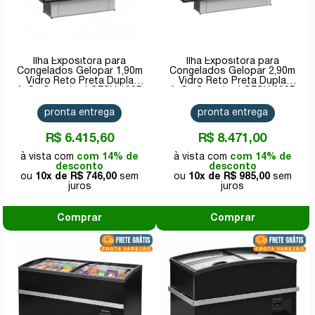
Ilha Expositora para
Ilha Expositora para
Congelados Gelopar 1,90m
Congelados Gelopar 2,90m
Vidro Reto Preta Dupla
Vidro Reto Preta Dupla
Ação Standard GESV 190R
Ação Standard GESV 290R
PR 220v
PR 220v
pronta entrega
pronta entrega
R$ 6.415,60
R$ 8.471,00
com 14% de
com 14% de
desconto
desconto
10x de
R$ 746,00
10x de
R$ 985,00
Comprar
Comprar