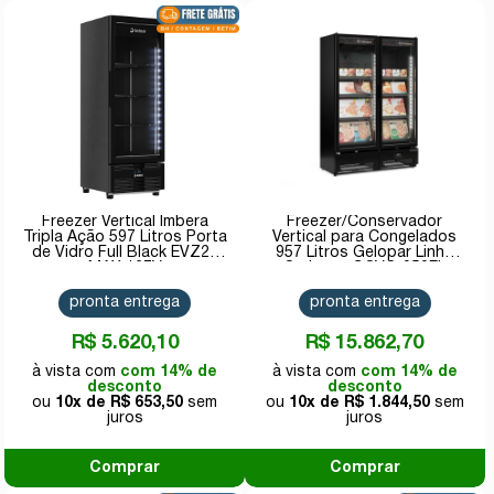
Freezer Vertical Imbera
Freezer/Conservador
Tripla Ação 597 Litros Porta
Vertical para Congelados
de Vidro Full Black EVZ21
957 Litros Gelopar Linha
MAX 127V
Carbono GCVC-950EL
CB/PR 220v
pronta entrega
pronta entrega
R$ 5.620,10
R$ 15.862,70
com 14% de
com 14% de
desconto
desconto
10x de
R$ 653,50
10x de
R$ 1.844,50
Comprar
Comprar