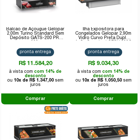
Balcão de Açougue Gelopar
Ilha Expositora para
2,00m Turino Standard Sem
Congelados Gelopar 2,90m
Depósito GATS-200 PR-
Vidro Curvo Preta Dupla
220v
Ação Standard GESV 290C
PR 220v
pronta entrega
pronta entrega
R$ 11.584,20
R$ 9.034,30
com 14% de
com 14% de
desconto
desconto
10x de
R$ 1.347,00
10x de
R$ 1.050,50
Comprar
Comprar