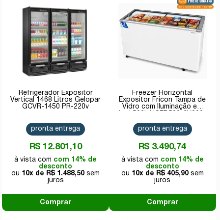
Refrigerador Expositor
Freezer Horizontal
Vertical 1468 Litros Gelopar
Expositor Fricon Tampa de
GCVR-1450 PR-220v
Vidro com Iluminação em
Led 503L HCEB503-2V300-
220V
pronta entrega
pronta entrega
R$ 12.801,10
R$ 3.490,74
com 14% de
com 14% de
desconto
desconto
10x de
R$ 1.488,50
10x de
R$ 405,90
Comprar
Comprar