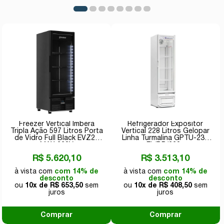
Freezer Vertical Imbera
Refrigerador Expositor
Tripla Ação 597 Litros Porta
Vertical 228 Litros Gelopar
de Vidro Full Black EVZ21
Linha Turmalina GPTU-230
MAX 220V
EL/BR/220v
R$ 5.620,10
R$ 3.513,10
com 14% de
com 14% de
desconto
desconto
10x de
R$ 653,50
10x de
R$ 408,50
Comprar
Comprar