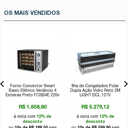
OS MAIS VENDIDOS
Forno Convector Smart
Ilha de Congelados Polar
Basic Elétrico Venâncio 4
Dupla Ação Vidro Reto 2M
Esteiras Preto FCSB4E 220v
LIGHT EICL 127V
R$ 1.658,80
R$ 5.279,12
à vista com
12% de
à vista com
12% de
desconto
desconto
ou
10x de R$ 188,50
sem
ou
10x de R$ 599,90
sem