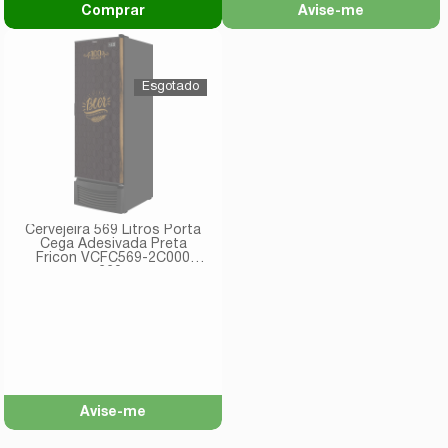
Comprar
Avise-me
Cervejeira 569 Litros Porta
Cega Adesivada Preta
Fricon VCFC569-2C000
220v
Avise-me