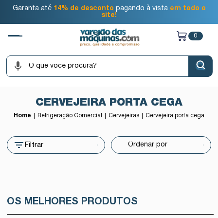
Garanta até
14% de desconto
pagando à vista
em todo o
site!
0
CERVEJEIRA PORTA CEGA
Home
Refrigeração Comercial
Cervejeiras
Cervejeira porta cega
Filtrar
OS MELHORES PRODUTOS