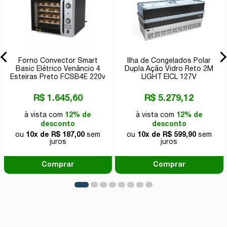
Forno Convector Smart
Ilha de Congelados Polar
Basic Elétrico Venâncio 4
Dupla Ação Vidro Reto 2M
Esteiras Preto FCSB4E 220v
LIGHT EICL 127V
R$ 1.645,60
R$ 5.279,12
à vista com
12% de
à vista com
12% de
desconto
desconto
ou
10x de R$ 187,00
sem
ou
10x de R$ 599,90
sem
juros
juros
Comprar
Comprar