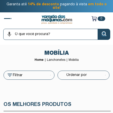
Garanta até
14% de desconto
pagando à vista
em todo o
site!
0
MOBÍLIA
Home
Lanchonetes
Mobília
Filtrar
OS MELHORES PRODUTOS