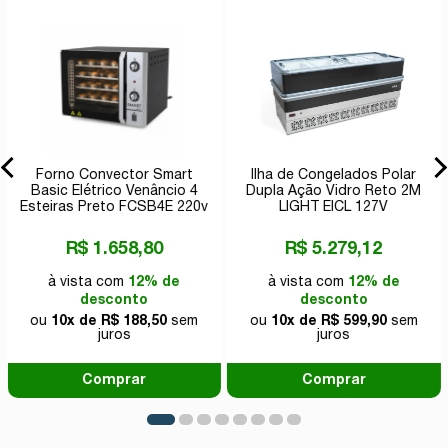
Forno Convector Smart
Ilha de Congelados Polar
Basic Elétrico Venâncio 4
Dupla Ação Vidro Reto 2M
Esteiras Preto FCSB4E 220v
LIGHT EICL 127V
R$ 1.658,80
R$ 5.279,12
à vista com
12% de
à vista com
12% de
desconto
desconto
ou
10x de R$ 188,50
sem
ou
10x de R$ 599,90
sem
juros
juros
Comprar
Comprar