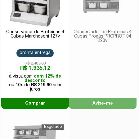
Conservador de Proteínas 4
Conservador de Proteínas 4
Cubas Marchesoni 127v
Cubas Progás PRCPROT-04
220v
pronta entrega
R$ 2.485,00
R$ 1.935,12
com 12% de
desconto
10x de
R$ 219,90
Comprar
Avise-me