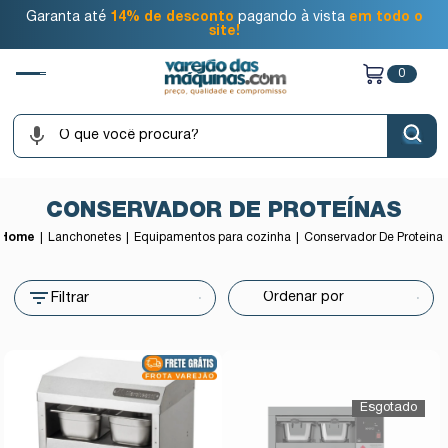
Garanta até
14% de desconto
pagando à vista
em todo o
site!
0
CONSERVADOR DE PROTEÍNAS
Home
Lanchonetes
Equipamentos para cozinha
Conservador De Proteína
Filtrar