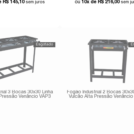
de
R$ 145,10
10x de
R$ 216,00
Comprar
Comprar
rial 3 Bocas 30x30 Linha
Fogão Industrial 2 Bocas 30x3
 Pressão Venâncio VAP3
Vulcão Alta Pressão Venânci