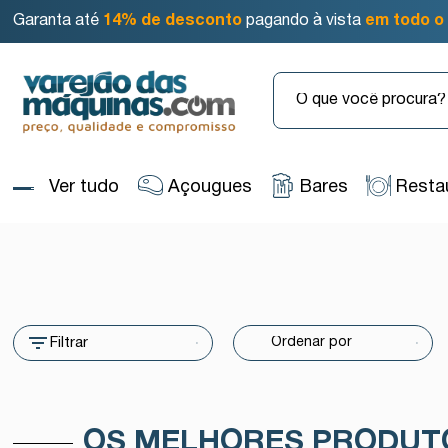
Garanta até
14% de desconto
pagando à vista
em todo o 
Ver tudo
Açougues
Bares
Resta
Filtrar
OS MELHORES PRODUT