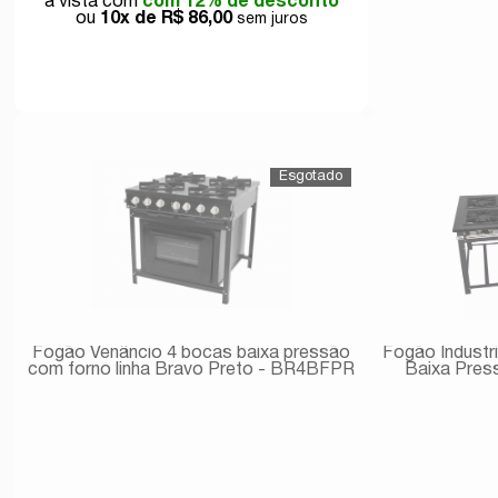
com 12% de desconto
10x de
R$ 86,00
Comprar
Fogão Venâncio 4 bocas baixa pressão
Fogão Industr
com forno linha Bravo Preto - BR4BFPR
Baixa Pres