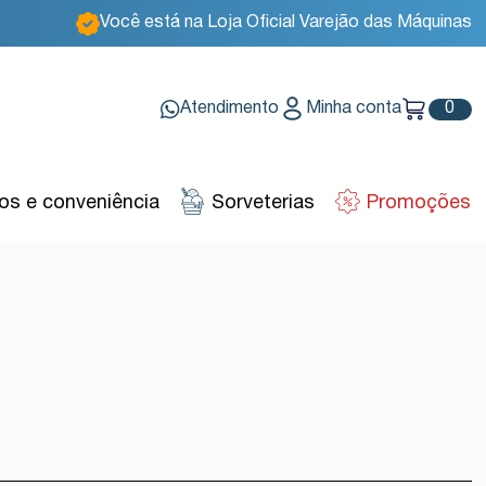
Você está na Loja Oficial Varejão das Máquinas
Atendimento
Minha conta
0
s e conveniência
Sorveterias
Promoções