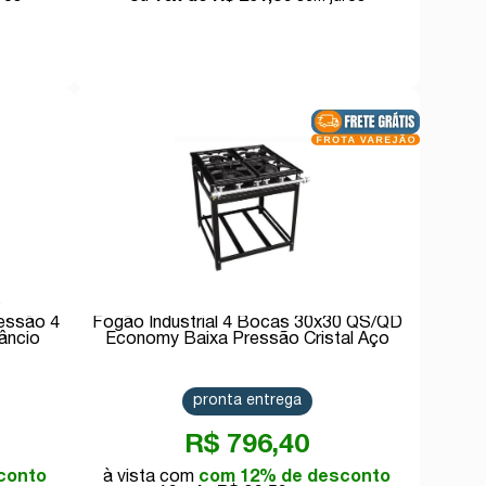
Comprar
ressão 4
Fogão Industrial 4 Bocas 30x30 QS/QD
âncio
Economy Baixa Pressão Cristal Aço
pronta entrega
R$ 796,40
conto
com 12% de desconto