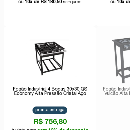
10x de
R$ 180,50
10x 
Comprar
Fogão Industrial 4 Bocas 30x30 QS
Fogão Indust
Economy Alta Pressão Cristal Aço
Vulcão Alta
pronta entrega
R$ 756,80