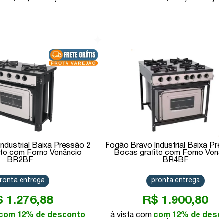
Comprar
Comprar
ndustrial Baixa Pressão 2
Fogão Bravo Industrial Baixa P
ite com Forno Venâncio
Bocas grafite com Forno Ven
BR2BF
BR4BF
ronta entrega
pronta entrega
 1.276,88
R$ 1.900,80
com 12% de desconto
com 12% de des