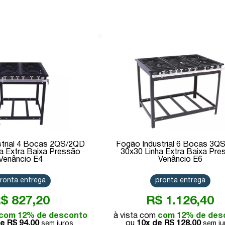
Comprar
Comprar
strial 4 Bocas 2QS/2QD
Fogão Industrial 6 Bocas 3Q
a Extra Baixa Pressão
30x30 Linha Extra Baixa Pre
Venâncio E4
Venâncio E6
ronta entrega
pronta entrega
$ 827,20
R$ 1.126,40
com 12% de desconto
com 12% de des
de
R$ 94,00
10x de
R$ 128,00