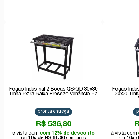
Comprar
Fogão Industrial 2 Bocas QS/QD 30x30
Fogão Indu
Linha Extra Baixa Pressão Venâncio E2
30x30 Linh
pronta entrega
p
R$ 536,80
R
com 12% de desconto
10x de
R$ 61,00
10x 