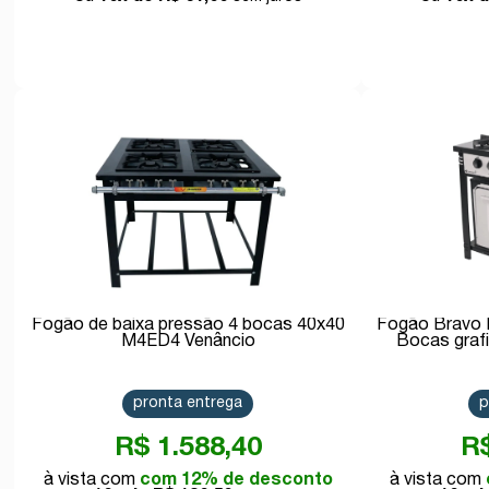
Comprar
Fogão de baixa pressão 4 bocas 40x40
Fogão Bravo I
M4ED4 Venâncio
Bocas graf
pronta entrega
p
R$ 1.588,40
R$
com 12% de desconto