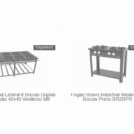
Avise-me
Avise-me
ial Lateral 8 Bocas Duplas
Fogão Bravo Industrial Venân
são 40x40 Venâncio M8
Bocas Preto BR2BPR