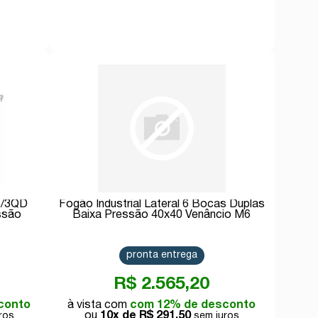
Comprar
S/3QD
Fogão Industrial Lateral 6 Bocas Duplas
ssão
Baixa Pressão 40x40 Venâncio M6
pronta entrega
R$ 2.565,20
conto
com 12% de desconto
10x de
R$ 291,50