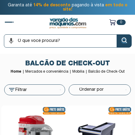
Garanta até
14% de desconto
pagando à vista
em todo o
site!
0
BALCÃO DE CHECK-OUT
Home
Mercados e conveniência
Mobília
Balcão de Check-Out
Filtrar