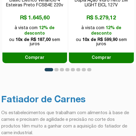
Basic Elétrico Venâncio 4
Dupla Ação Vidro Reto 2M
Esteiras Preto FCSB4E 220v
LIGHT EICL 127V
R$ 1.645,60
R$ 5.279,12
à vista com
12% de
à vista com
12% de
desconto
desconto
ou
10x de R$ 187,00
sem
ou
10x de R$ 599,90
sem
juros
juros
Comprar
Comprar
Fatiador de Carnes
Os estabelecimentos que trabalham com alimentos à base de
carnes e precisam de agilidade e precisão no corte dos
produtos têm muito a ganhar com a aquisição do fatiador de
carne industrial.