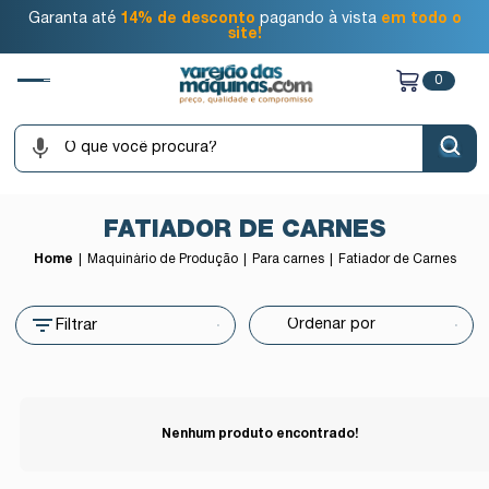
Garanta até
14% de desconto
pagando à vista
em todo o
site!
0
FATIADOR DE CARNES
Home
Maquinário de Produção
Para carnes
Fatiador de Carnes
Filtrar
Nenhum produto encontrado!