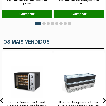
ou
10x de R$ 187,00
sem
ou
10x de R$ 599,90
sem
juros
juros
Comprar
Comprar
OS MAIS VENDIDOS
Forno Convector Smart
Ilha de Congelados Polar