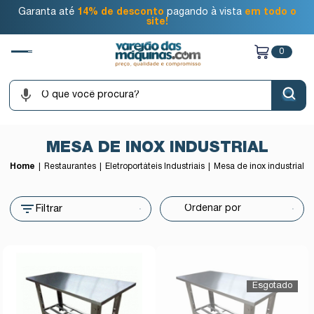
Garanta até
14% de desconto
pagando à vista
em todo o
site!
0
MESA DE INOX INDUSTRIAL
Home
Restaurantes
Eletroportáteis Industriais
Mesa de inox industrial
Filtrar