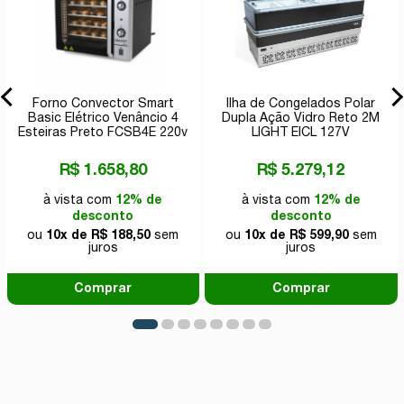
Forno Convector Smart
Ilha de Congelados Polar
Basic Elétrico Venâncio 4
Dupla Ação Vidro Reto 2M
Esteiras Preto FCSB4E 220v
LIGHT EICL 127V
R$ 1.658,80
R$ 5.279,12
à vista com
12% de
à vista com
12% de
desconto
desconto
ou
10x de R$ 188,50
sem
ou
10x de R$ 599,90
sem
juros
juros
Comprar
Comprar