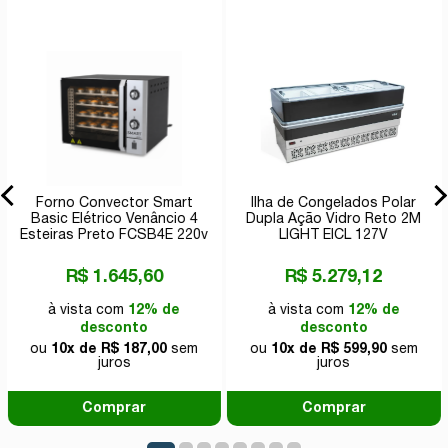
Forno Convector Smart
Ilha de Congelados Polar
Basic Elétrico Venâncio 4
Dupla Ação Vidro Reto 2M
Esteiras Preto FCSB4E 220v
LIGHT EICL 127V
R$ 1.645,60
R$ 5.279,12
à vista com
12% de
à vista com
12% de
desconto
desconto
ou
10x de R$ 187,00
sem
ou
10x de R$ 599,90
sem
juros
juros
Comprar
Comprar