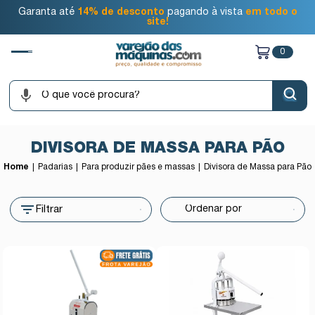
Garanta até
14% de desconto
pagando à vista
em todo o
site!
0
DIVISORA DE MASSA PARA PÃO
Home
Padarias
Para produzir pães e massas
Divisora de Massa para Pão
Filtrar