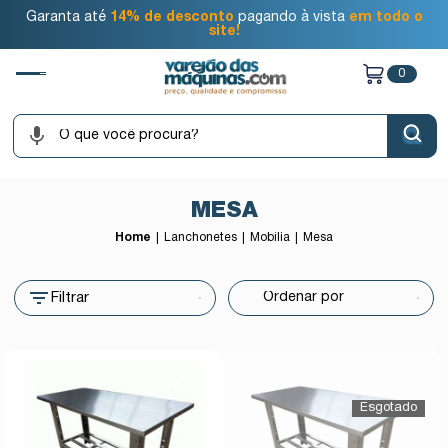
Garanta até
14% de desconto
pagando à vista
em todo o
site!
0
MESA
Home
Lanchonetes
Mobília
Mesa
Filtrar