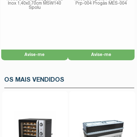
Inox 1,40x0,70cm MSW140
Prp-004 Progás MES-004
Spolu
Avise-me
Avise-me
OS MAIS VENDIDOS